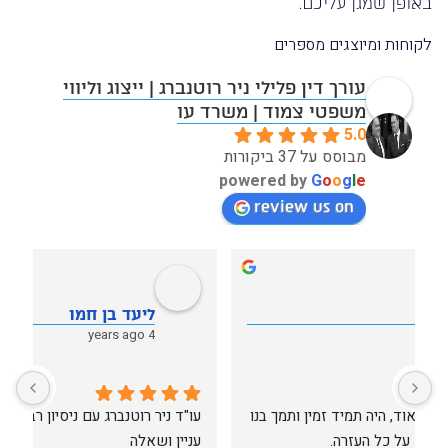
באופן שמגן עליכם.
לקוחות ומיוצגים מספרים
עורך דין פלילי ניר רוטנברג | ייצוג וליווי
משפטי צמוד | משרד עו
5.0
מבוסס על 37 ביקורות
powered by
G
o
o
g
l
e
review us on
tania sher
10 years ago
בפנייתי לעו״ד ניר רוטנברג נענתי באופן מקצועי, יעיל והכי 
אין משרד אחר שיכל לייצג אותי בצורה הטובה ביותר כמו 
חשוב זמין!