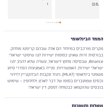
תמיד שהתקשרתי בזמן מצוקה, אף בשעות לא שגרתיות, 
תמיד קיבלנו מענה אני ובני משפחתי.
עו״ד ניר רוטנברג רהוט, מסביר פנים, ידען ומקצועי באופן 
יוצא מן הכלל!
בשמי ובשם משפחתי אנו מודים לך. בזכותך אנו בטוחים 
שנצליח לשקם את חיינו.
הממד הבינלאומי
מקרים מורכבים במיוחד הם אלה שבהם קריפטו מוחזק
בבורסות זרות שאינן כפופות ישירות לצו שיפוטי ישראלי.
Binance, שבסיסה מחוץ לישראל, עשויה שלא להגיב לצו
ישראלי ישירות. האפשרויות: פנייה באמצעות הסדרי סיוע
משפטי בינלאומי (MLAT), ניצול עקבות הבלוקצ’יין לזיהוי
נכסים שמועברים בסופו של דבר לארץ, ולחלופין – שימוש
בנכסים שהוקפאו כבטוחה לפסק דין ישראלי.
שאלות ותשובות