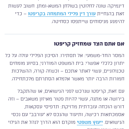
דינמיקה שונה לחלוטין בשולחן המשא-ומתן. חשוב לעשות
זאת בהנחיית
עורך דין פלילי המתמחה בקריפטו
– כדי
להימנע מניסוחים שייתפסו כסחיטה.
אם אתם הצד שמחזיק קריפטו
המסר החד-משמעי: אל תסתירו. הסיכון הפלילי עולה על כל
יתרון כלכלי אפשרי. בית המשפט המודרני, בסיוע מומחים
טכנולוגיים, עשוי לאתר אתכם – וכשזה קורה, ההשלכות
חמורות הרבה יותר מאשר אלמלא הסתרתם מלכתחילה.
עם זאת, קריפטו שנרכש לפני הנישואים, או שהתקבל
בירושה או מתנה, עשוי להיות פטור מאיזון משאבים – וזה
דורש הוכחה עובדתית מדויקת: תדפיסי עסקאות,
אסמכתאות רכישה, ותיעוד שהנכס לא “עורבב” עם נכסי
הנישואים.
ייעוץ משפטי
מוקדם הוא הדרך לנהל את הגילוי