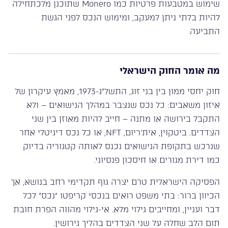
שימוש במטבעות פרטיות כמו Monero שתוכנן מלכתחילה
להיות בלתי ניתן למעקב, ומימוש הנכס לפני הגשת
התביעה.
מה אומר החוק הישראלי
חוק יחסי ממון בין בני זוג, התשל”ג-1973, מאמץ עיקרון של
איזון משאבים: כל נכס שנצבר במהלך הנישואים – ולא
התקבל בירושה או מתנה – חייב להיות מאוזן בין שני
הצדדים. ביטקוין, אית’ריום, NFT, או כל נכס דיגיטלי אחר
שנרכש בתקופת הנישואים נכנס לאותה קטגוריה בדיוק
כמו דירת מגורים או חיסכון פנסיוני.
הפסיקה הישראלית טרם יצרה גוף תקדימי רחב בנושא, אך
הכיוון ברור: בתי משפט רואים בנכסי קריפטו “נכס” לכל
דבר ועניין, ומחייבים גילוי מלא. אי-גילוי מהווה הפרת חובת
תום הלב שחלה על שני הצדדים בהליך גירושין.