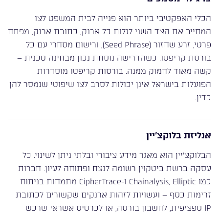
הכלי האפקטיבי ביותר הוא פנייה לבית המשפט לצו
המחייב את הצד השני לגלות כל ארנק, כתובת ארנק, מפתח
פרטי, זרע שחזור (Seed Phrase), ורישום מסחרי עם כל
בורסת קריפטו. כשהדרישה נוסחת נכון מבחינה טכנית –
קשה מאוד לחמוק ממנה. בורסות קריפטו מוסדרות
הפועלות בישראל אינן יכולות לסרב לצו שיפוטי שנמסר להן
כדין.
אנליזת בלוקצ’יין
הבלוקצ’יין הוא מאגר מידע ציבורי ובלתי ניתן לשינוי. כל
עסקה ברשת ביטקוין רשומה לנצח ופתוחה לעיון. חברות
כמו Chainalysis, Elliptic ו-CipherTrace מתמחות בניתוח
זרימות כסף – ועשויות לזהות ארנקים שקשורים לכתובת
IP ספציפית, לחשבון בורסה, או לכרטיס אשראי שרכש