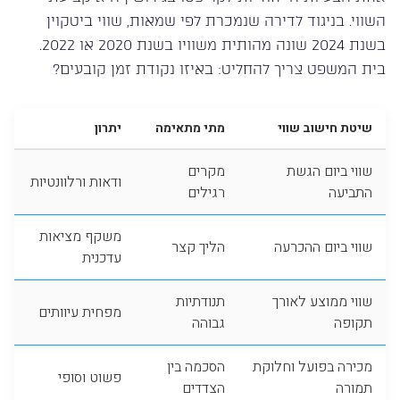
השווי. בניגוד לדירה שנמכרת לפי שמאות, שווי ביטקוין
בשנת 2024 שונה מהותית משוויו בשנת 2020 או 2022.
בית המשפט צריך להחליט: באיזו נקודת זמן קובעים?
שיטת חישוב שווי
מתי מתאימה
יתרון
שווי ביום הגשת
מקרים
ודאות ורלוונטיות
התביעה
רגילים
משקף מציאות
שווי ביום ההכרעה
הליך קצר
עדכנית
שווי ממוצע לאורך
תנודתיות
מפחית עיוותים
תקופה
גבוהה
מכירה בפועל וחלוקת
הסכמה בין
פשוט וסופי
תמורה
הצדדים