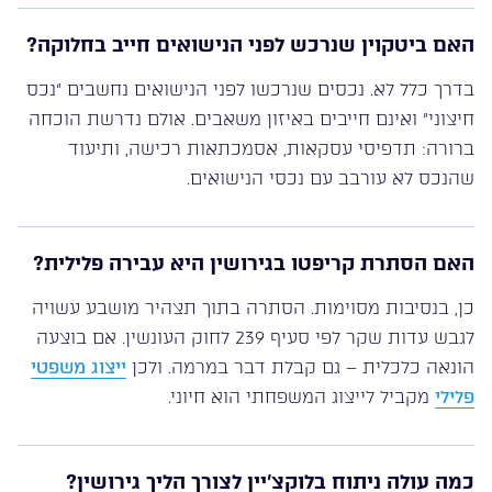
האם ביטקוין שנרכש לפני הנישואים חייב בחלוקה?
בדרך כלל לא. נכסים שנרכשו לפני הנישואים נחשבים “נכס
חיצוני” ואינם חייבים באיזון משאבים. אולם נדרשת הוכחה
ברורה: תדפיסי עסקאות, אסמכתאות רכישה, ותיעוד
שהנכס לא עורבב עם נכסי הנישואים.
האם הסתרת קריפטו בגירושין היא עבירה פלילית?
כן, בנסיבות מסוימות. הסתרה בתוך תצהיר מושבע עשויה
לגבש עדות שקר לפי סעיף 239 לחוק העונשין. אם בוצעה
הונאה כלכלית – גם קבלת דבר במרמה. ולכן
ייצוג משפטי
פלילי
מקביל לייצוג המשפחתי הוא חיוני.
כמה עולה ניתוח בלוקצ’יין לצורך הליך גירושין?