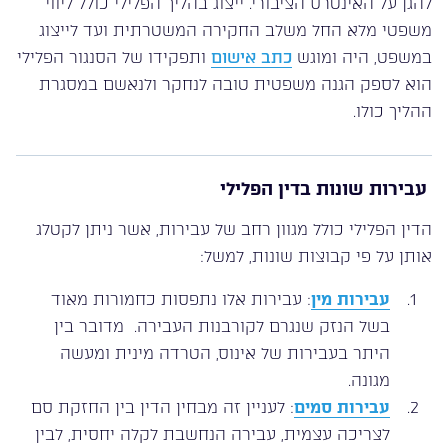
להגן על האינטרס הציבורי. ייצוג בהליך הפלילי כולל ליווי
משפטי מלא החל משלב החקירה המשטרתית ועד לייצוג
במשפט, היה ומוגש
כתב אישום
ותפקידו של הסנגור הפלילי
הוא לספק הגנה משפטית טובה לנחקר ולנאשם במסגרת
ההליך כולו.
עבירות שונות בדין הפלילי
הדין הפלילי כולל מגוון רחב של עבירות, אשר ניתן לקטלג
אותן על פי קבוצות שונות, למשל:
עבירות מין
: עבירות אלו נתפסות כחמורות מאוד
בשל הנזק שנגרם לקורבנות העבירה. מדובר בין
היתר בעבירות של אינוס, הטרדה מינית ומעשה
מגונה.
עבירות סמים
: לעניין זה מבחין הדין בין החזקת סם
לצריכה עצמית, עבירה הנחשבת לקלה יחסית, לבין