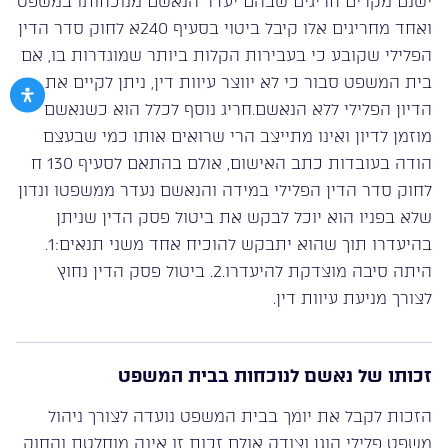
ישנם מקרים חריגים שבהם יעדר הנאשם מנוכחותו במשפט
ואחד מחריגים אלו קיבל ביטוי בסעיף 240א לחוק סדר הדין
הפלילי שקובע כי בעבירות הקלות ביותר שמוגדרות בו, אם
בית המשפט סבור כי לא יווצר עיוות דין, ניתן לקיים את
הדיון הפלילי ללא הנאשם.חריג נוסף לכלל הוא כשנאשם
מוזמן לדיון ואינו מתייצב הרי שרואים אותו כמי שבעצם
הודה בעובדות כתב האישום, אולם בהתאם לסעיף 130 ח
לחוק סדר הדין הפלילי במידה והנאשם נעדר ממשפטו ונדון
שלא בפניו הוא יוכל לבקש את ביטול פסק הדין שניתן
בהיעדרו תוך שהוא יתבקש להוכיח אחד משני תנאים:1.
היתה סיבה מוצדקת להיעדרו.2. ביטול פסק הדין נחוץ
לצורך מניעת עיוות דין.
זכותו של נאשם לנוכחות בבית המשפט
הזכות לקבל את יומך בבית המשפט נועדה לצורך ניהול
משפט פלילי הוגן וצודק אולם זכות זו אינה מוחלטת והחוק