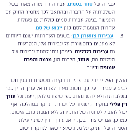
עבירה של
סחר בסמים
. עבירה זו חמורה מאוד בשל
השלכותיה על החברה ובהתאם לכך מחמיר החוק עם
הענישה בגינה. עבירות סמים כוללות גם פעולות
אחרות הנוגעות לסם כגון
ייבוא של סם
.
עבירות צווארון לבן
: בשנים האחרונות ישנם דיווחים
לא מעטים בתקשורת על עבירות אלו, הנקראות
גם
עבירות כלכליות
. ביניהן ניתן למנות עבירות של
העלמת מס,
שוחד
, הלבנת הון,
מרמה והפרת
אמונים
וכיו”ב.
ההליך הפלילי יחל עם פתיחת חקירה משטרתית בגין חשד
לביצוע עבירה. על כן, חשוב מאוד לפנות אל עורך הדין כבר
בשלב הזה ולא להשתהות. כפי שיפורט להלן, ייצוג של
עורך
דין פלילי
בחקירה, ישמור על זכויות הנחקר במהלכה ואף
יכול להוביל לסיומה של החקירה, ללא הגשת כתב אישום.
כמו כן, אם יש צורך בכך, ידאג עורך הדין לשינוי עילת
הסגירה של התיק, על מנת שלא יישאר לנחקר רישום