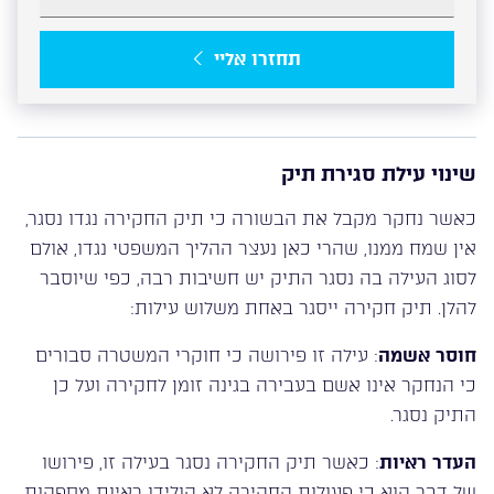
תחזרו אליי
שינוי עילת סגירת תיק
כאשר נחקר מקבל את הבשורה כי תיק החקירה נגדו נסגר,
אין שמח ממנו, שהרי כאן נעצר ההליך המשפטי נגדו, אולם
לסוג העילה בה נסגר התיק יש חשיבות רבה, כפי שיוסבר
להלן. תיק חקירה ייסגר באחת משלוש עילות:
חוסר אשמה
: עילה זו פירושה כי חוקרי המשטרה סבורים
כי הנחקר אינו אשם בעבירה בגינה זומן לחקירה ועל כן
התיק נסגר.
העדר ראיות
: כאשר תיק החקירה נסגר בעילה זו, פירושו
של דבר הוא כי פעולות החקירה לא הולידו ראיות מספקות