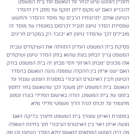
ולעניין העונש שיש לגזור על הנאשם ועל בית המשפט
להכריע האם יש מקום ליתן תוקף של פסק דין להסדר
הטיעון אולם, יתרונותיו הרבים של מוסד ההסדר והחשש
שפסילת הסדר טיעון תוביל לכרסום במעמדו של מוסד זה
מובילים לכך שהסדר טיעון לא יכובד רק במקרים חריגים.
פסיקת בית המשפט העליון התוותה את השיקולים שבית
המשפט צריך לבחון בעת שהוא בוחן הסדר טיעון ושיקולים
אלו מכונים “מבחן האיזון” ולפי מבחן זה בית המשפט בודק
האם ישנו איזון בין ההקלה שממנה נהנה הנאשם בהסדר
הטיעון ולבין האינטרס הציבורי במסגרת העונש שנגזר על
הנאשם. בית המשפט יתן משקל לכך שהנאשם בחר לחסוך
בזמנו של בית המשפט, הודה באישום הפלילי כנגדו ונמנע
מלעמוד על זכותו לנהל הליך משפטי פלילי מלא.
במסגרת האיזון שעורך בית המשפט תיערך בדיקה האם
נעשה איזון ראוי בין האינטרס הציבורי תוך בחינת השאלה
מה היה העונש המתאים לנאשם לולא הסדר הטיעון וכן מה