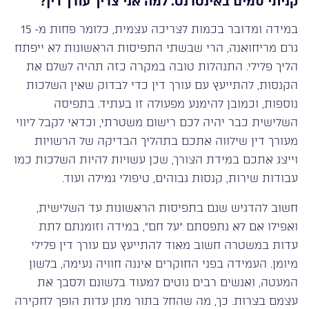
קניתי סמים באינטרנט. למה אני צריך עורך דין?
במידה ומדובר בכמות לצריכה עצמית, כלומר פחות מ- 15
גרם מריחואנה, הרי שבשתי התפיסות הראשונות לא ייפתח
הליך פלילי. התנהלות טובה במקרה כזה תהיה לשלם את
הקנסות, להתייעץ עם עורך דין כדי לבדוק שאין השלכות
נוספות, וכמובן להימנע מפעולה זו בעתיד. בתפיסה
השלישית כבר יהיה לכם רישום משטרתי, וכדאי לקבל ליווי
מעורך דין שילווה אתכם בתהליך הבדיקה של הרשויות
וייצג אתכם במידת הצורך, שכן עשויות להיות השלכות כמו
עבודות שירות, קנסות גבוהים, טיפולי גמילה ועוד.
חשוב להדגיש שגם בתפיסות הראשונות עד השלישית,
ואפילו אם לא נתפסתם “על חם”, במידה וזומנתם לתת
עדות במשטרה חשוב מאוד להתייעץ עם עורך דין פלילי
מיומן. העמידה בפני החוקרים איננה חוויה נעימה, בלשון
המעטה, ואנשים רבים נוטים למעוד בלשונם ולסבך את
עצמם בצרות. כך, מה שהחל בתור מתן עדות הופך לחקירה