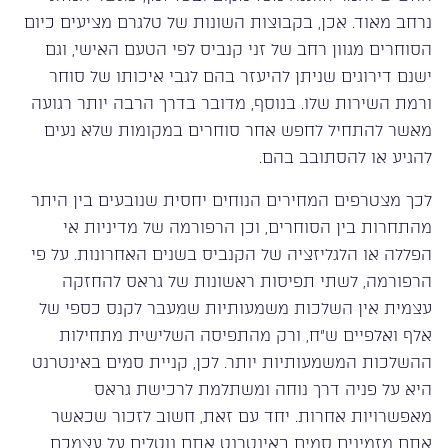
נרחב מאוד. אכן, בקבוצות השונות של טלגרם מציעים כיום
הסוחרים מגוון רחב של זני קנביס לפי הטעם האישי, וגם
ישנם דירוגים שניתן להיעזר בהם לגבי איכותו של סוחר
ורמת השירות שלו. בנוסף, מדובר בדרך הרבה יותר רגועה
מאשר להתחיל לחפש אחר סוחרים במקומות שלא נעים
להגיע או להסתובב בהם.
לכך מצטרפים המחירים הנוחים יחסית שנובעים בין היתר
מהתחרות בין הסוחרים, וכן הרפורמה של מדיניות אי
הפללה או הלגליזציה של הקנביס בשנים האחרונות. על פי
הרפורמה, לשתי תפיסות ראשונות של גראס להחזקה
עצמית אין השלכות משמעותיות שמעבר לקנס כספי של
אלף ואלפיים ש”ח, ורק מהתפיסה השלישית מתחילות
ההשלכות המשמעותיות יותר. לכן, קניית סמים באינטרנט
היא על פניה דרך נוחה ומשתלמת לרכישת גראס
מאפשרויות אחרות. יחד עם זאת, חשוב לזכור שכאשר
אתם מזמינים סמים באינטרנט אתם נוטלים על עצמכם