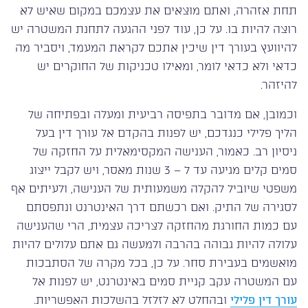
תחת אזהרה, ואתם מוצאים את עצמכם במקום שאיש לא
רוצה להיות בו. על כן, עוד לפני ההגעה לתחנת המשטרה יש
להיוועץ בעורך דין שיכין אתכם לקראת המעמד, ויסביר מה
כדאי ולא כדאי לומר, ומאילו טכניקות של החוקרים יש
להיזהר.
וכמובן, אם מדובר בתפיסה רביעית ומעלה ובפתיחה של
הליך פלילי כנגדכם, יש לפנות בהקדם אל עורך דין בעל
ניסיון רב. כאמור, הענישה המקסימאלית על החזקה של
סמים קלים מגיעה עד ל – 3 שנות מאסר, ויש לקבל ייצוג
משפטי שיוביל להקלה משמעותית של הענישה, ולעיתים אף
לסגירה של התיק. ואם רכשתם דרך האינטרנט ונתפסתם
עם כמות החורגת מהחזקה לצריכה עצמית, הרי שהענישה
עלולה להיות גבוהה בהרבה ולמעשה גם אתם עלולים להיות
מואשמים בעבירת סחר. על כן, בכל מקרה של הסתבכות
עם המשטרה עקב קניית סמים באינטרנט, יש לפנות אל
עורך דין פלילי
ובהחלט לא לזלזל בהשלכות האפשריות.