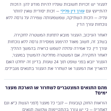
לעצור יש זכויות חשובות שעליו להיות מודע להן: הזכות
להתייעץ עם
עורך דין פלילי
— זכות יסודית שאין לוותר
עליה — וזכות השתיקה, שמשמעותה שמירה על גרסה ללא
נוכחות עורך הדין.
לאחר העיכוב, העצור מובא לתחנת המשטרה לחקירה.
בשלב זה, חשוב מאוד להימנע ממסירת גרסה ללא נוכחות
עורך דין. כל אמירה עלולה לשמש כראיה בהמשך ההליך.
לאחר החקירה, אם המשטרה מחליטה להמשיך במעצר,
העצור יובא בפני שופט תוך 24 שעות. בדיון זה יוחלט האם
להאריך את המעצר או לשחרר את העצור בתנאים מגבילים.
מהם התנאים המצטברים לשחרור או הארכת מעצר
ימים?
הוראות החוק קובעות — לגבי כל מעצר (לפני הגשת כ”א וגם
לאחריו) — כי יש צורך בהתקיימות שלושה תנאים