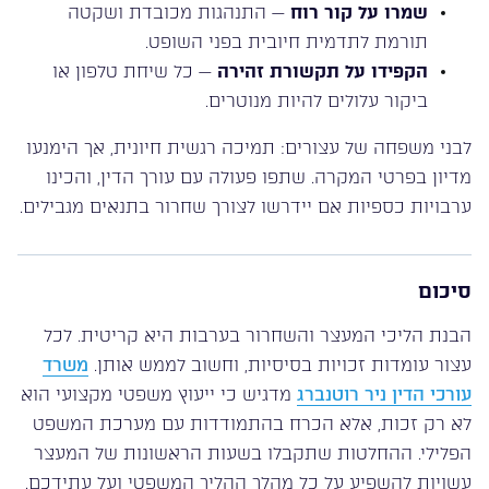
שמרו על קור רוח
— התנהגות מכובדת ושקטה
תורמת לתדמית חיובית בפני השופט.
הקפידו על תקשורת זהירה
— כל שיחת טלפון או
ביקור עלולים להיות מנוטרים.
לבני משפחה של עצורים: תמיכה רגשית חיונית, אך הימנעו
מדיון בפרטי המקרה. שתפו פעולה עם עורך הדין, והכינו
ערבויות כספיות אם יידרשו לצורך שחרור בתנאים מגבילים.
סיכום
הבנת הליכי המעצר והשחרור בערבות היא קריטית. לכל
עצור עומדות זכויות בסיסיות, וחשוב לממש אותן.
משרד
עורכי הדין ניר רוטנברג
מדגיש כי ייעוץ משפטי מקצועי הוא
לא רק זכות, אלא הכרח בהתמודדות עם מערכת המשפט
הפלילי. ההחלטות שתקבלו בשעות הראשונות של המעצר
עשויות להשפיע על כל מהלך ההליך המשפטי ועל עתידכם.