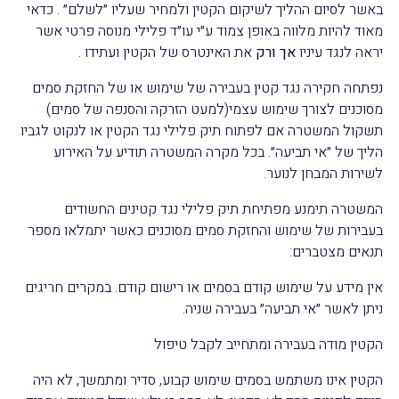
באשר לסיום ההליך לשיקום הקטין ולמחיר שעליו ״לשלם״ . כדאי
מאוד להיות מלווה באופן צמוד ע״י עו״ד פלילי מנוסה פרטי אשר
יראה לנגד עיניו
אך ורק
את האינטרס של הקטין ועתידו .
נפתחה חקירה נגד קטין בעבירה של שימוש או של החזקת סמים
מסוכנים לצורך שימוש עצמי(למעט הזרקה והסנפה של סמים)
תשקול המשטרה אם לפתוח תיק פלילי נגד הקטין או לנקוט לגביו
הליך של ״אי תביעה״. בכל מקרה המשטרה תודיע על האירוע
לשירות המבחן לנוער.
המשטרה תימנע מפתיחת תיק פלילי נגד קטינים החשודים
בעבירות של שימוש והחזקת סמים מסוכנים כאשר יתמלאו מספר
תנאים מצטברים:
אין מידע על שימוש קודם בסמים או רישום קודם. במקרים חריגים
ניתן לאשר ״אי תביעה״ בעבירה שניה.
הקטין מודה בעבירה ומתחייב לקבל טיפול
הקטין אינו משתמש בסמים שימוש קבוע, סדיר ומתמשך, לא היה