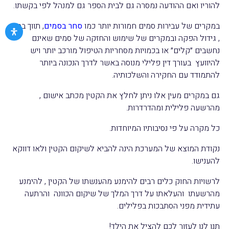
להוריו ואם ההודעה נמסרה גם לבית הספר גם למנהל לפי בקשתו.
במקרים של עבירות סמים חמורות יותר כמו
סחר בסמים
, תווך בסם
, גידול הפקה ובמקרים של שימוש והחזקה של סמים שאינם
נחשבים ״קלים״ או בכמויות מסחריות הטיפול מורכב יותר ויש
להיוועץ בעורך דין פלילי מנוסה באשר לדרך הנכונה ביותר
להתמודד עם החקירה והשלכותיה.
גם במקרים מעין אלו ניתן לחלץ את הקטין מכתב אישום ,
מהרשעה פלילית ומהדרדרות.
כל מקרה על פי נסיבותיו המיוחדות.
נקודת המוצא של המערכת הינה להביא לשיקום הקטין ולאו דווקא
להענישו.
לרשויות החוק כלים רבים להימנע מהענשתו של הקטין , להימנע
מהרשעתו והעלאתו על דרך המלך של שיקום הכוונה והרתעה
עתידית מפני הסתבכות בפלילים.
תנו לנו לעזור לכם להציל את הילד!