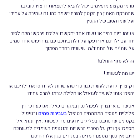
גורמי מקצוע מתאימים יכול להביא לתוצאות הרצויות ובלבד
שהמרקם האמון בין הקטין להוריו יישמר כמו גם שמירה על עתידו
ועל שמו הטוב של הקטין.
אז זהו ביום בהיר או גשום אחד יתקשרו אליכם ויבקשו מכם לסור
יחד עם ילדיכם או ידפקו על דלת ביתכם עם צו חיפוש אחר סמים
על שמו/ה של החמוד/ה שישנים בחדר הסמוך .
זה לא סוף העולם!
יש מה לעשות !
רק צריך לדעת לעשות נכון כדי שהרשויות לא ידרסו את ילדיכם או
יהפכו אותו לשעיר לעזאזל או חלילה יגרמו להרס עתידו.
אפשר כדאי וצריך לפעול נכון במקרים כאלו. אנו כעורכי דין
פליליים מנוסים המתמחים בטיפול
בעבירות סמים
ובטיפול
בקטינים שהסתבכו בפלילים יודעים מה לעשות , איך ומתי. אל
תסמכו אך ורק על הסברי הרשויות ומנגנונים העומדים לרשותכם
חינם אין כסף מטעם המדינה. במקרים כגון אלו החיסכון