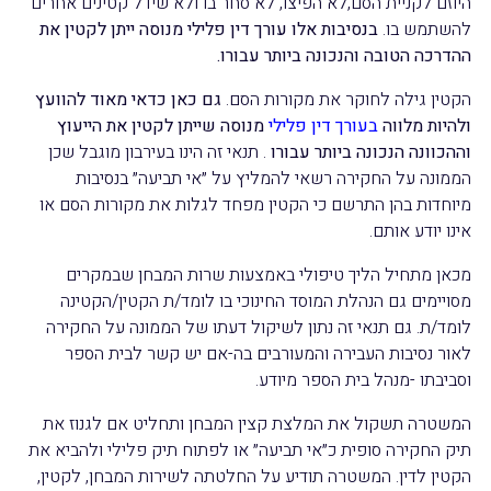
היוזם לקניית הסם,לא הפיצו, לא סחר בו ולא שידל קטינים אחרים
להשתמש בו.
בנסיבות אלו עורך דין פלילי מנוסה ייתן לקטין את
ההדרכה הטובה והנכונה ביותר עבורו.
הקטין גילה לחוקר את מקורות הסם.
גם כאן כדאי מאוד להוועץ
ולהיות מלווה
בעורך דין פלילי
מנוסה שייתן לקטין את הייעוץ
וההכוונה הנכונה ביותר עבורו
. תנאי זה הינו בעירבון מוגבל שכן
הממונה על החקירה רשאי להמליץ על ״אי תביעה״ בנסיבות
מיוחדות בהן התרשם כי הקטין מפחד לגלות את מקורות הסם או
אינו יודע אותם.
מכאן מתחיל הליך טיפולי באמצעות שרות המבחן שבמקרים
מסויימים גם הנהלת המוסד החינוכי בו לומד/ת הקטין/הקטינה
לומד/ת. גם תנאי זה נתון לשיקול דעתו של הממונה על החקירה
לאור נסיבות העבירה והמעורבים בה-אם יש קשר לבית הספר
וסביבתו -מנהל בית הספר מיודע.
המשטרה תשקול את המלצת קצין המבחן ותחליט אם לגנוז את
תיק החקירה סופית כ״אי תביעה״ או לפתוח תיק פלילי ולהביא את
הקטין לדין. המשטרה תודיע על החלטתה לשירות המבחן, לקטין,