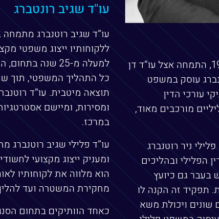
עו"ד שגיב רונטברג
עו”ד שגיב רוטנברג מתמחה 
ללקוחותיו ייצוג משפטי מקצוע
למעלה מ-25 שנה בת
חבר לשכת עורכי הדין משנת 1997, התמחה אצל עו”ד דן
כל התהליך המשפטי, תוך שמי
טנברג עוסק במשפט
תוצאה מיטבית. עו”ד רוטנברג
נו מוותיקי עורכי הדין
ומסירות, ומיישם אסטרטגיות
יליים מורכבים מאוד,
במרכז.
עו”ד פלילי שגיב רוטנברג 
לילי ניר רוטנברג
ומעניק ייצוג מקצועי לחשודי
ין הפלילי ובהליכים
הוא מלווה את לקוחותיו לאור
 בעבר גם כיועץ
מחקירת המשטרה ועד להליך
 תפקיד זה הקנה לו
שונים ויכולת משא
כאחד הוותיקים בתחום הסנגו