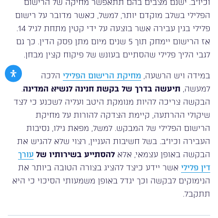
וכיו”ב. ישנם מצבים בהם תתאפשר מחיקה של הרישום
הפלילי בשלב מוקדם יותר, למשל, כאשר מדובר על רישום
פלילי בגין עבירה אשר בוצעה על ידי קטין מתחת לגיל 14.
אז הרישום יימחק תוך 5 שנים מיום מתן פסק הדין. כך גם
לגבי הליך פלילי שהסתיים בעונש של פיקוח קצין מבחן.
במידה ויש הרשעה,
מחיקת הרישום הפלילי
הלכה
למעשה,
תיעשה בדרך של בקשת חנינה לנשיא המדינה
.
הבקשה צריכה להיות מנומקת היטב ועליה לשכנע כי לצד
שיקולי ההרתעה, קיימת הצדקה להורות על מחיקת
הרישום הפלילי של המבקש. למשל, מפאת גילו, נסיבות
העבירה וכיו”ב. בשל חשיבות העניין, רצוי שלא להגיש את
הבקשה באופן עצמאי, אלא
להסתייע בשירותיו של
עורך
דין פלילי
אשר יידע כיצד להציג בצורה הטובה ביותר את
הנימוקים לבקשה וכך יגדל באופן משמעותי הסיכוי כי היא
תתקבל.