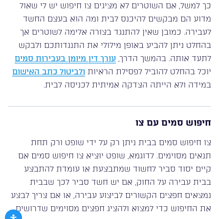
כך למשל, אם השוטרים לא מציגים צו חיפוש יש לי שאול
מדוע הם מבקשים להיכנס לבית ומה הוא בעצם החשד
לעבירה. כמובן שאין להתנגד בצורה אלימה לשוטרים אך
בהחלט ניתן להביע באופן מילולי את התנגדותכם ולבקש
לתעד אותה. בהמשך הדרך,
עורך דין מיומן בעבירות סמים
יוכל בהחלט להוביל לפסילת הראיות
ולביטול כתב האישום
במידה ולא הייתה הצדקה אמיתית לכניסה לבית.
חיפוש סמים עם צו
צו חיפוש סמים בבית ניתן רק על ידי שופט ורק תחת
תנאים מסוימים. לדוגמא, שופט יוציא צו חיפוש סמים אם
קיים יסוד סביר לחשוד שמתבצעת או עומדת להתבצע
בבית עבירה על החוק, אם יש חשד סביר לכך שבבית
נמצאים חפצים הקשורים לביצוע עבירה, או אם צריך לבצע
את החיפוש כדי למצוא ולהציג חפצים מסוימים שדרושים