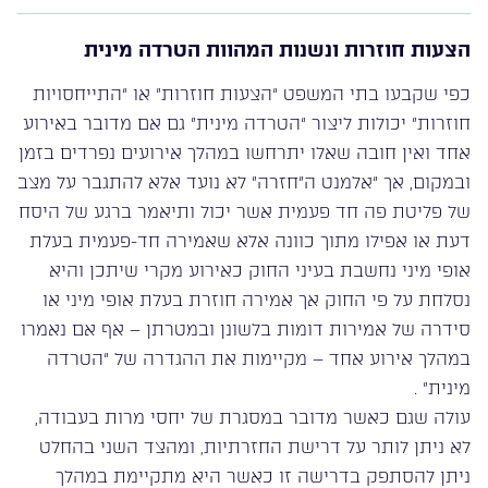
הצעות חוזרות ונשנות המהוות הטרדה מינית
כפי שקבעו בתי המשפט “הצעות חוזרות” או “התייחסויות
חוזרות” יכולות ליצור “הטרדה מינית” גם אם מדובר באירוע
אחד ואין חובה שאלו יתרחשו במהלך אירועים נפרדים בזמן
ובמקום, אך “אלמנט ה”חזרה” לא נועד אלא להתגבר על מצב
של פליטת פה חד פעמית אשר יכול ותיאמר ברגע של היסח
דעת או אפילו מתוך כוונה אלא שאמירה חד-פעמית בעלת
אופי מיני נחשבת בעיני החוק כאירוע מקרי שיתכן והיא
נסלחת על פי החוק אך אמירה חוזרת בעלת אופי מיני או
סידרה של אמירות דומות בלשונן ובמטרתן – אף אם נאמרו
במהלך אירוע אחד – מקיימות את ההגדרה של “הטרדה
מינית” .
עולה שגם כאשר מדובר במסגרת של יחסי מרות בעבודה,
לא ניתן לותר על דרישת החזרתיות, ומהצד השני בהחלט
ניתן להסתפק בדרישה זו כאשר היא מתקיימת במהלך