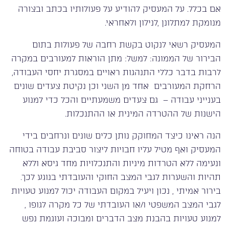
אם בכלל. על המעסיק להודיע על פעולותיו בכתב ובצורה
מנומקת למתלונן ,לנילון ולאחראי.
המעסיק רשאי לנקוט בקשת רחבה של פעולות בתום
הבירור של הממונה: למשל: מתן הוראות למעורבים במקרה
לרבות בדבר כללי התנהגות ראויים במסגרת יחסי העבודה,
הרחקת המעורבים אחד מן השני וכן נקיטת צעדים שונים
בענייני עבודה – גם צעדים משמעתיים והכל כדי למנוע
הישנות של ההטרדה המינית או ההתנכלות.
הנה ראינו כיצד המחוקק נותן כלים שונים ונרחבים בידי
המעסיק ואף מטיל עליו חבויות ליצור סביבת עבודה בטוחה
ונעימה ללא הטרדות מיניות והתנכלויות מחד גיסא וללא
תהיות והשערות לגבי המצב החוקי והעובדתי בנוגע לכך.
בירור אמיתי , נכון ויעיל במקום העבודה יכול למנוע טעויות
לגבי המצב המשפטי ו/או העובדתי של כל מקרה לגופו ,
למנוע טעויות בהבנת מצב הדברים ומבוכה ועוגמת נפש