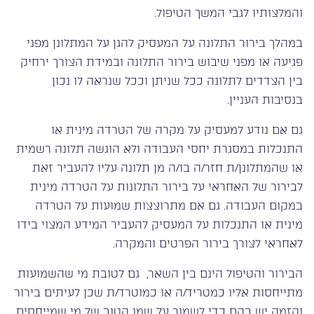
והמלצותיו לגבי המשך הטיפול.
במהלך בירור התלונה על המעסיק להגן על המתלונן מפני
פגיעה או מפני שיבוש בירור התלונה ובמידת הצורך ירחיק
בין הצדדים לתלונה ככל שניתן וככל שנראה לו נכון
בנסיבות העניין.
גם אם נודע למעסיק על מקרה של הטרדה מינית או
התנכלות במסגרת יחסי העבודה ולא הוגשה תלונה רשמית
או שהמתלונן/ת חזר/ה בו/ה מן תלונה עליו להעביר זאת
לבירור של האחראי על בירור התלונות על הטרדה מינית
במקום העבודה. גם אם מתרוצצות שמועות על הטרדה
מינית או התנכלות על המעסיק להעביר המידע המצוי בידו
לאחראי לצורך בירור הפרטים והמקרה.
הבירור והטיפול הינם בין השאר, גם לטובת מי שהשמועות
מתייחסות אליו כמטריד/ה או כמוטרד/ת שכן לעיתים בירור
והזמה יש בהם כדי לשמור על שמו הטוב של מי שמייחסים