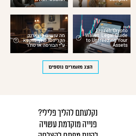
Frozen Crypto
Wallet: Legal Guide
מה עושים כשארנק
to Unfreezing Your
הקריפטו שלך מוקפא
Assets
ע”י הבורסה או טת’ר
הצג מאמרים נוספים
נקלעתם להליך פלילי?
פנייה מוקדמת עשויה