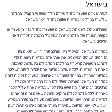
בישראל
לעיתים אדם שנעצר בחו״ל מקיים הליך משפטי מקביל במדינה
שלישית בחו״ל או במדינות שונות בחו״ל ו/או בישראל
משרדנו טיפל לא אחת בישראלים שנעצרו בחו״ל בגין צו מעצר או
בקשת הסגרה של מדינה אחרת ובמקביל התנהלה חקירה ו/או
הליכים בישראל.
במקרים מעין אלו הטיפול הינו מורכב יותר ודורש תיאום בין
הגורמים השונים המייצגים את אותו אדם במדינות השונות כדי
להמנע מטעויות קריטיות בהליכים המקבילים בפעולות הניתנות
באחת מן המדינות. לכל פעולה במדינה אחת יכולה להיות השלכה
במדינה האחרת , במיוחד כשמדובר בארועים ובמערכת נסיבות דומה.
במקרים מעין אלו מערכת השיקולים הינה רחבה יותר וכוללת
מרכיבים רבים יותר. מה שיש בידו לסייע במדינה אחת עלול לסבך
באחרת. לכל מדינה כללים וחוקים משלה שאינם זהים ותואמים
למדינה האחרת . ישנן מדינות שמשתפות פעולה בחקירה ו/במידע
וישנן שלא, ישנן מדינות שקיימות ביניהן אמנות כאלו ואחרות וישנן
שלא. כל מקרה ורכב על פי נתוניו, נסיבותיו ושיקוליו השונים.