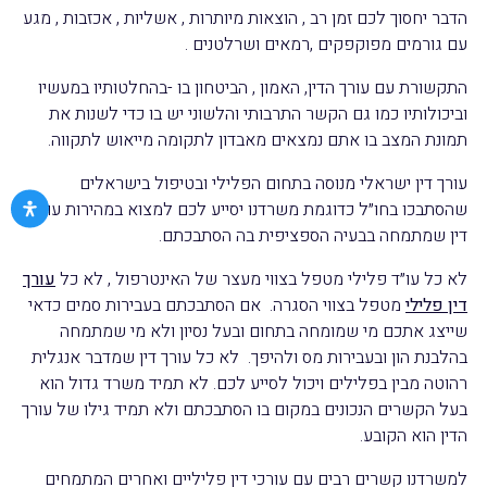
הדבר יחסוך לכם זמן רב , הוצאות מיותרות , אשליות , אכזבות , מגע
עם גורמים מפוקפקים ,רמאים ושרלטנים .
התקשורת עם עורך הדין, האמון , הביטחון בו -בהחלטותיו במעשיו
וביכולותיו כמו גם הקשר התרבותי והלשוני יש בו כדי לשנות את
תמונת המצב בו אתם נמצאים מאבדון לתקומה מייאוש לתקווה.
עורך דין ישראלי מנוסה בתחום הפלילי ובטיפול בישראלים
שהסתבכו בחו״ל כדוגמת משרדנו יסייע לכם למצוא במהירות עורך
דין שמתמחה בבעיה הספציפית בה הסתבכתם.
לא כל עו״ד פלילי מטפל בצווי מעצר של האינטרפול , לא כל
עורך
דין פלילי
מטפל בצווי הסגרה. אם הסתבכתם בעבירות סמים כדאי
שייצג אתכם מי שמומחה בתחום ובעל נסיון ולא מי שמתמחה
בהלבנת הון ובעבירות מס ולהיפך. לא כל עורך דין שמדבר אנגלית
רהוטה מבין בפלילים ויכול לסייע לכם. לא תמיד משרד גדול הוא
בעל הקשרים הנכונים במקום בו הסתבכתם ולא תמיד גילו של עורך
הדין הוא הקובע.
למשרדנו קשרים רבים עם עורכי דין פליליים ואחרים המתמחים