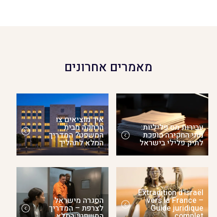
מאמרים אחרונים
איך מוציאים צו
עבירות מס פליליות:
הרחקה מבית
מתי החקירה הופכת
המשפט? המדריך
לתיק פלילי בישראל
המלא לתהליך
Extradition d’Israël
vers la France –
הסגרה מישראל
Guide juridique
לצרפת – המדריך
complet
המשפטי המלא