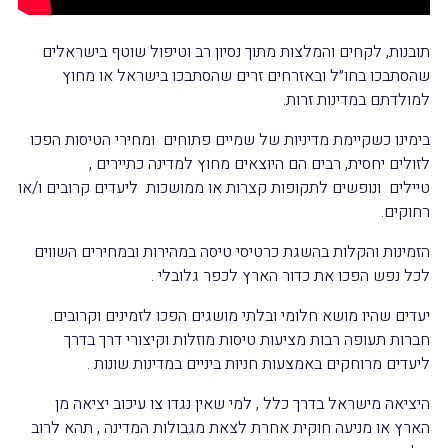
תובנות, לקחים והמלצות מתוך נסיון רב וטיפול שוטף בישראלים
שהסתבכו בחו״ל ובאזרחים זרים שהסתבכו בישראל או מחוץ
למולדתם במדינות זרות.
בימינו כשקיימת מדיניות של שמיים פתוחים ומחירי הטיסות הפכו
לזולים יחסית, רבים הם היוצאים מחוץ למדינה כתיירים ,
טיילים ונופשים לתקופות קצרות או ממושכות ליעדים קרובים ו/או
רחוקים.
הזמינות והקלות בהשגת כרטיסי טיסה במהירות ובמחירים השווים
לכל נפש הפכו את כדור הארץ לכפר גלובלי .
יעדים שהיו מושא חלומי ובלתי מושגים הפכו לזמינים וקרובים.
חברות תעופה רבות מציעות טיסות מוזלות וקיצורי דרך בדרך
ליעדים מרוחקים באמצעות חניות ביניים במדינות שונות .
היציאה מישראל בדרך כלל , למי שאין נגדו צו עיכוב יציאה מן
הארץ או מניעה חוקית אחרת לצאת מגבולות המדינה , תהא לרוב