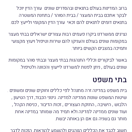
ברוב המדינות בעולם בתנאים ובהסדרים שונים עורך הדין יוכל
לבקר אתכם בבית המעצר / בבית הסוהר / בתחנת המשטרה
בתנאים דומים לתנאים להם זכאי עורך הדין המקומי ולייעץ לכם.
נציגים ממשרדנו ביקרו פעמים רבות עצורים ישראלים בבתי מעצר
במקומות שונים בעולם והעניקו להם שירות וטיפול ויעוץ מקצועי
ותמיכה במצבים הקשים ביותר.
באשר לביקורים וכללי התנהגות בבתי מעצר ובבתי סוהר במקומות
שונים בעולם , ניתן לפנות למשרדנו לייעוץ והכוונה ולטיפול.
בתי משפט
בית משפט במדינה זרה מתנהל לפי כללים וחוקים שונים ומשונים .
שיטות המשפט שונות ממדינה למדינה. גינוני הכבוד, דרך הטיעון ,
הלבוש , הישיבה , החזקת העצורים , זכות הדיבור , כניסת הקהל ,
ועוד שונים ממדינה למדינה ולא תמיד מה שמותר במדינה אחת
מותר גם בשניה גם אם הן באותה יבשת.
חשוב לכבד את הכללים הנוהגים ולהשמע להוראות. הזכות לדבר