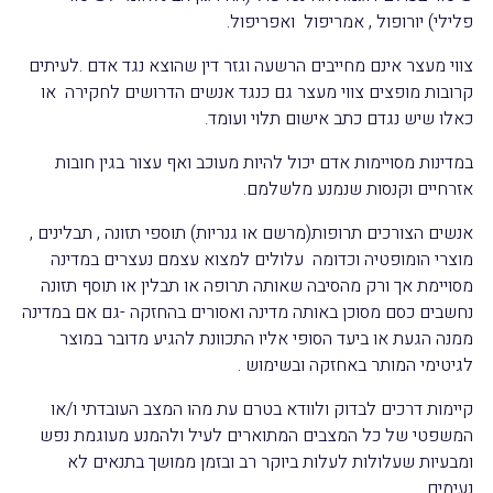
פלילי) יורופול , אמריפול ואפריפול.
צווי מעצר אינם מחייבים הרשעה וגזר דין שהוצא נגד אדם .לעיתים
קרובות מופצים צווי מעצר גם כנגד אנשים הדרושים לחקירה או
כאלו שיש נגדם כתב אישום תלוי ועומד.
במדינות מסויימות אדם יכול להיות מעוכב ואף עצור בגין חובות
אזרחיים וקנסות שנמנע מלשלמם.
אנשים הצורכים תרופות(מרשם או גנריות) תוספי תזונה , תבלינים ,
מוצרי הומופטיה וכדומה עלולים למצוא עצמם נעצרים במדינה
מסויימת אך ורק מהסיבה שאותה תרופה או תבלין או תוסף תזונה
נחשבים כסם מסוכן באותה מדינה ואסורים בהחזקה -גם אם במדינה
ממנה הגעת או ביעד הסופי אליו התכוונת להגיע מדובר במוצר
לגיטימי המותר באחזקה ובשימוש .
קיימות דרכים לבדוק ולוודא בטרם עת מהו המצב העובדתי ו/או
המשפטי של כל המצבים המתוארים לעיל ולהמנע מעוגמת נפש
ומבעיות שעלולות לעלות ביוקר רב ובזמן ממושך בתנאים לא
נעימים.