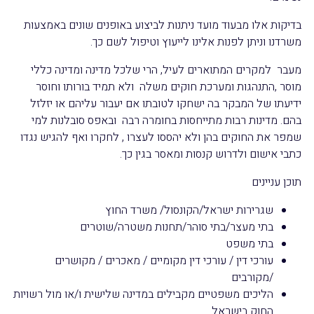
בדיקות אלו מבעוד מועד ניתנות לביצוע באופנים שונים באמצעות
משרדנו וניתן לפנות אלינו לייעוץ וטיפול לשם כך.
מעבר למקרים המתוארים לעיל, הרי שלכל מדינה ומדינה כללי
מוסר ,התנהגות ומערכת חוקים משלה ולא תמיד בורותו וחוסר
ידיעתו של המבקר בה ישחקו לטובתו אם יעבור עליהם או יזלזל
בהם. מדינות רבות מתייחסות בחומרה רבה ובאפס סובלנות למי
שמפר את החוקים בהן ולא יהססו לעצרו , לחקרו ואף להגיש נגדו
כתבי אישום ולדרוש קנסות ומאסר בגין כך.
תוכן עניינים
שגרירות ישראל/הקונסול/ משרד החוץ
בתי מעצר/בתי סוהר/תחנות משטרה/שוטרים
בתי משפט
עורכי דין / עורכי דין מקומיים / מאכרים / מקושרים
/מקורבים
הליכים משפטיים מקבילים במדינה שלישית ו/או מול רשויות
החוק בישראל