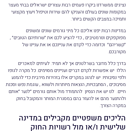
נציגים ממשרדנו ביקרו פעמים רבות עצורים ישראלים בבתי מעצר
במקומות שונים בעולם והעניקו להם שירות וטיפול ויעוץ מקצועי
ותמיכה במצבים הקשים ביותר.
במדינות רבות יפנו אליכם כל מיני גורמים שונים ומשונים
מפוקפקים ונורמטיבים , כדי להציע לכם את ״שרותיהם הטובים״ ,
״קשריהם״ וכדומה כדי לקדם את עניינכם או את עניינו של
מקורבכם.
בדרך כלל מדובר בשרלטנים אך לא תמיד. לעיתים למאכרים
הללו יש אפשרות לקדם דברים ועניינים מסוימים. כל מקרה לגופו
ולפי נסיבותיו. יש לנהוג במקרים אלו בזהירות מירבית כדי להמנע
מסיבוכים , הסתבכויות, הוצאות מיותרות ולשווא , עוגמת נפש וסכנת
חיים. לנו יש את הנסיון להתמודד מול אותם גורמים ״לנער ״אותם
ולהתנער מהם או להעזר בהם במסגרת המותר והמקובל בחוק
במקרה הצורך.
הליכים משפטיים מקבילים במדינה
שלישית ו/או מול רשויות החוק