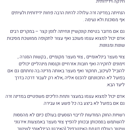
חלקה וידידותית.
הנחיתה במדינה זרה עלולה להיות הרבה פחות ידידותית ולעיתים
אף מסוכנת ולא נעימה .
גם אם מדובר בטיסת קונקשיין ונחיתה לזמן קצר – במקרים רבים
אדם יכול למצוא עצמו מעוכב ואף עצור לתקופה ממושכת מסיבות
שונות ומגוונות.
צווי מעצר בינלאומיים , צווי מעצר מקומיים , בקשות הסגרה ,
זימונים לחקירה ואף חובות אזרחיים וקנסות מינהליים יכולים
להוביל לעיכוב, תחקור ואף מעצר באותה מדינה בה נחתתם גם אם
בפועל לא התכוונתם להכנס אליה ,אלא רק לעבור דרכה בדרך
ליעד הבא.
אדם יכול למצוא עצמו במעצר ותחת הליכים משפטיים במדינה זרה
גם אם בפועל לא ביצע בה כל פשע או עבירה.
רשויות החוק המודעות לריבוי הנוסעים בעולם כיום לא מהססות
להשתמש בסמכותן ובכוחן להפיץ צווי מעצר באמצעות אירגוני
שיטור בעולם דוגמת האינטרפול (האירגון הבינלאומי לשיטור