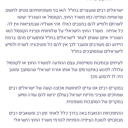
ישראלים רבים שנעצרים בחו״ל ו/או בני משפחותיהם נוטים לחשוב
שרשויות המדינה כמו משרד החוץ, הקונסול או השגריר יעוטו
לשרתם ולסייע להם במצבים כאלו. זוהי אשליה שבמציאות אין לה
כל אחיזה . משרד החוץ הישראלי על שלוחותיו ונציגיו הקונסול ו/או
השגריר אינם ששים לעזור לישראלים בחו״ל ומתנערים מהם. ברמת
היידוע הם מעורבים ומעבר לכך אין להם כל מוטיבציה לשרת ולסייע
לישראלים שמסתבכים בחו״ל.
לעיתים ובנסיבות מסויימות, עצם ההודעה למשרד החוץ או לקונסול
עלולה לפגוע באינטרסים של אותו אזרח ישראלי שהסתבך ומוטב
היה לו להמנע מכך.
במקרים רבים אנו עדים לתחושת אכזבה קשה של ישראלים רבים
שמחכים שנציגי מדינת ישראל בעולם יגישו להם עזרה וסיוע
במקרים של הסתבכות משפטית.
ההתפכחות הכואבת באה בדרך כלל לאחר זמן רב ומשאבים רבים
מבוזבזים לטובת הציפיה והפניות לגורמי משרד החוץ הישראלי.