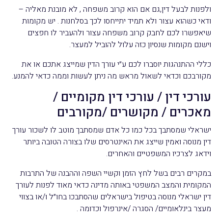
ולפנות לבעל דין,גם אם הוא קרוב משפחה , לא מובנת מאליה –
ודאי כשהוא עצור ולא תמיד יתייחסו לכך בסלחנות . יש מקומות
שיאפשרו לכם לחבק קרוב משפחה עצור ולהעביר לו חפצים
וישנם מקומות שנסיון כזה עלול להוביל למעצר.
כללי ההתנהגות יוסברו לכם ע״י עורך הדין שמייצג אתכם או את
מקורבכם וכדאי לשאול מראש מה ניתן לעשות וממה כדאי להמנע.
עורכי דין / עורכי דין מקומיים /
מאכרים / מקושרים /מקורבים
ישראלי שמסתבך בכל כמו כל אדם שמסתבך מוטב לו לשכור עורך
דין מנוסה ואמין שייצג את האינטרסים שלו בצורה הטובה ביותר
וידאג לצרכיו המשפטיים והאחרים.
במקרים רבים בשל לחץ הזמן וקשיי השפה וההבנה של התרבות
המקומית והמצב המשפטי באותה מדינה כדאי מאוד לפנות לעורך
דין ישראלי מנוסה בטיפול בישראלים שהסתבכו בחו״ל ו/או בצווי
מעצר בינלאומיים/ הסגרה /אינרפול וכדומה .