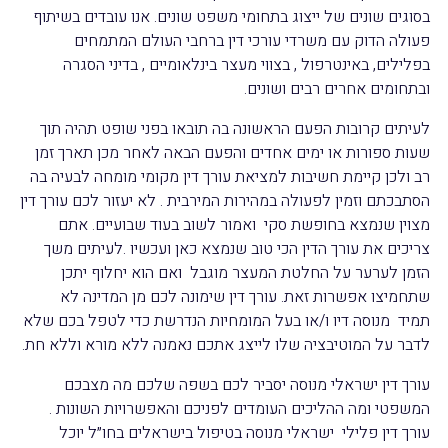
בסוגים שונים של ייצוג בתחומי משפט שונים. אנו עובדים בשיתוף
פעולה הדוק עם משרדי עורכי דין ברחבי העולם המתמחים
בפלילים, באינטרפול , בצווי מעצר בינלאומיים , בדיני הסגרה
ובתחומים אחרים רבים ושונים.
לעיתים קרובות הפעם הראשונה בה תובאו בפני שופט תהיה תוך
שעות ספורות או ימים אחדים והפעם הבאה לאחר מכן תארך זמן
רב ולכן קיימת חשיבות למציאת עורך דין מקומי מומחה לבעיה בה
הסתבכתם וזמין לפעולה במהירות המירבית . לא יעזור לכם עורך דין
מצוין שנמצא בחופשת סקי ואמור לשוב בעוד שבועיים. אתם
צריכים את עורך הדין הכי טוב שנמצא כאן ועכשיו .לעיתים משך
הזמן לערער על החלטת המעצר מוגבל ואם הוא יחלוף יתכן
שתחמיצו אפשרות זאת. עורך דין שימונה לכם מן המדינה לא
תמיד מנוסה דיו ו/או בעל המומחיות הנדרשת כדי לטפל בכם שלא
לדבר על המוטיבציה שלו לייצג אתכם נאמנה ללא מורא וללא חת.
עורך דין ישראלי מנוסה יסביר לכם בשפה שלכם מה מצבכם
המשפטי ומה ההליכים העומדים לפניכם והאפשרויות השונות .
עורך דין פלילי ישראלי מנוסה בטיפול בישראלים בחו״ל יוכל