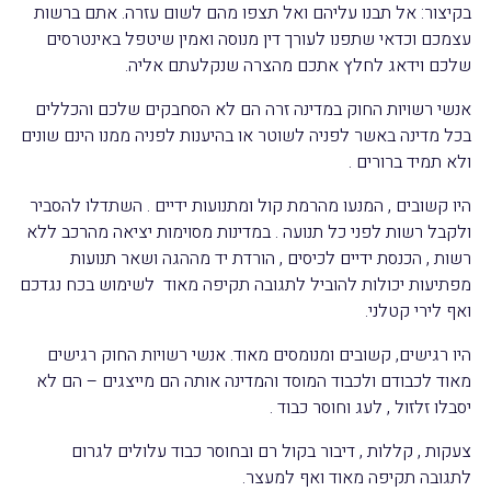
בקיצור: אל תבנו עליהם ואל תצפו מהם לשום עזרה. אתם ברשות
עצמכם וכדאי שתפנו לעורך דין מנוסה ואמין שיטפל באינטרסים
שלכם וידאג לחלץ אתכם מהצרה שנקלעתם אליה.
אנשי רשויות החוק במדינה זרה הם לא הסחבקים שלכם והכללים
בכל מדינה באשר לפניה לשוטר או בהיענות לפניה ממנו הינם שונים
ולא תמיד ברורים .
היו קשובים , המנעו מהרמת קול ומתנועות ידיים . השתדלו להסביר
ולקבל רשות לפני כל תנועה . במדינות מסוימות יציאה מהרכב ללא
רשות , הכנסת ידיים לכיסים , הורדת יד מההגה ושאר תנועות
מפתיעות יכולות להוביל לתגובה תקיפה מאוד לשימוש בכח נגדכם
ואף לירי קטלני.
היו רגישים, קשובים ומנומסים מאוד. אנשי רשויות החוק רגישים
מאוד לכבודם ולכבוד המוסד והמדינה אותה הם מייצגים – הם לא
יסבלו זלזול , לעג וחוסר כבוד .
צעקות , קללות , דיבור בקול רם ובחוסר כבוד עלולים לגרום
לתגובה תקיפה מאוד ואף למעצר.