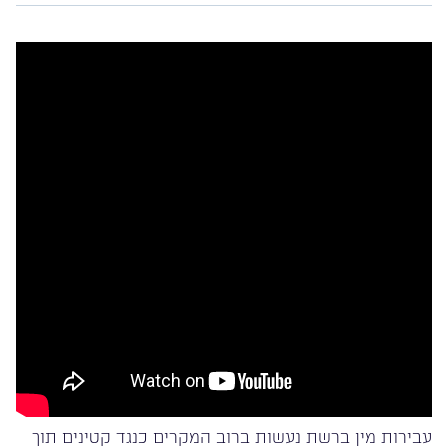
עבירות מין ברשת נעשות ברוב המקרים כנגד קטינים תוך