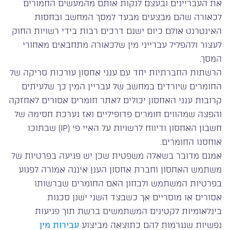
את העבריינים ובעצם לנקות אותם מהמעשים החמורים
לכאורה שהם מבצעים מבעד למסך המחשב ובחסות
האינטרנט אולם כיום ישנם דרכים רבות בידי רשויות החוק
לעצור ולהפליל עברייני מין שלכאורה מתחבאים מאחורי
המסך.
הרשתות החברתיות יחד עם ענני אחסון עורכות סריקה של
החומרים שיורדים במחשב של עבריין המין כך שלעיתים
קרובות ענני האחסון יכולים לאתר חומרים אסורים לאחזקה
והפצה שמהווים חומרים פדופיליים ואז נערכת חסימה של
חשבון האחסון ודיווח לרשויות על האיי פי (IP) שבתוכו
אוחסנו החומרים.
אמנם מדובר בשאלה משפטית שכן יש פגיעה בפרטיות של
משתמש האחסון וחברת אחסון הענן איננה אמורה לפגוע
בפרטיות המשתמש ולבחון האם החומרים שברשותו
אסורים או מוסריים אך כשבצד השני ישנן סכנות
בינלאומיות לקטינים המשתמשים ברשת תוך פגיעות
נפשיות שנגרמות להם כתוצאה מביצוע
עבירות מין