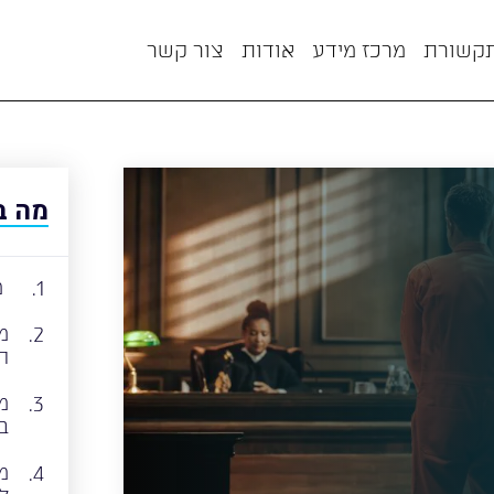
תקשורת
מרכז מידע
אודות
צור קשר
מה ב
​
1.
מ
2.
ה
מ
3.
ב
מ
4.