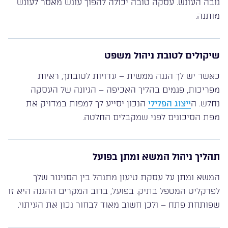
גובה העונש. עסקה טובה יכולה להפוך עונש מאסר לעונש
מותנה.
שיקולים לטובת ניהול משפט
כאשר יש לך הגנה ממשית – עדויות לטובתך, ראיות
מפריכות, פגמים בהליך האכיפה – הגיונה של העסקה
נחלש. ה
ייצוג הפלילי
הנכון יסייע לך למפות במדויק את
מפת הסיכונים לפני שמקבלים החלטה.
תהליך ניהול המשא ומתן בפועל
המשא ומתן על עסקת טיעון מתנהל בין הסניגור שלך
לפרקליט המטפל בתיק. בפועל, ברוב המקרים ההגנה היא זו
שפותחת פתח – ולכן חשוב מאוד לבחור נכון את העיתוי.