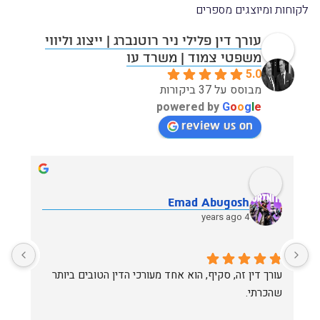
לקוחות ומיוצגים מספרים
עורך דין פלילי ניר רוטנברג | ייצוג וליווי
משפטי צמוד | משרד עו
5.0
מבוסס על 37 ביקורות
powered by
G
o
o
g
l
e
review us on
tania sher
10 years ago
בפנייתי לעו״ד ניר רוטנברג נענתי באופן מקצועי, יעיל והכי 
אין משרד אחר שיכל לייצג אותי בצורה הטובה ביותר כמו 
חשוב זמין!
תמיד שהתקשרתי בזמן מצוקה, אף בשעות לא שגרתיות, 