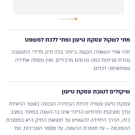
תמיד קיבלנו מענה אני ובני משפחתי.
עו״ד ניר רוטנברג רהוט, מסביר פנים, ידען ומקצועי באופן 
יוצא מן הכלל!
בשמי ובשם משפחתי אנו מודים לך. בזכותך אנו בטוחים 
שנצליח לשקם את חיינו.
מתי לשקול עסקת טיעון ומתי ללכת למשפט
זוהי אולי השאלה הקשה ביותר בכל תיק פלילי. התשובה
נגזרת מניתוח כמה גורמים מרכזיים, ואין נוסחה אחידה
שמתאימה לכולם.
שיקולים לטובת עסקת טיעון
עסקת טיעון עשויה להיות הבחירה הנכונה כאשר הראיות
נגדך מוצקות ותרחיש הזיכוי אינו בר-השגה בפועל. במצב
כזה, הדרך היחידה להשפיע על תוצאת התיק היא במסגרת
ההסכמה – על חומרת הרשעה, על מספר העבירות, ועל