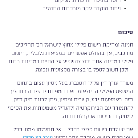
חוסר בתיעוד והוכחות לשיקום
ויתור מוקדם עקב מורכבות התהליך
סיכום
חנינה ומחיקת רישום פלילי מחוץ לישראל הם תהליכים
מורכבים, אך בהחלט אפשריים. במציאות גלובלית, רישום
פלילי במדינה אחת יכול להשפיע על החיים במדינות רבות
– ולכן חשוב לטפל בו בצורה מקצועית ונכונה.
משרד עורך דין פלילי רוטנברג בעל ניסיון עצום בתחום
המשפט הפלילי הבינלאומי ואנו המפתח להצלחה בתהליך
כזה. באמצעות ידע, קשרים וניסיון, ניתן לבנות תיק חזק,
להתמודד עם הבירוקרטיה ולהגדיל משמעותית את הסיכוי
למחיקת הרישום או קבלת חנינה.
אם יש לכם רישום פלילי בחו”ל – אל תתעלמו ממנו. ככל
שמטפלים בנושא מוקדם יותר ובליווי
עורך דין פלילי