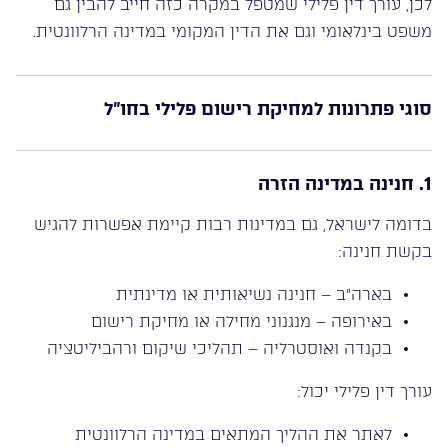
לכן, עורך דין פלילי שמטפל במקרה כזה חייב להבין גם
משפט בינלאומי וגם את הדין המקומי במדינה הרלוונטית.
סוגי פתרונות למחיקת רישום פלילי בחו”ל
1. חנינה במדינה הזרה
בדומה לישראל, גם במדינות רבות קיימת אפשרות להגיש
בקשת חנינה:
בארה”ב – חנינה נשיאותית או מדינתית
באירופה – מנגנוני מחילה או מחיקת רישום
בקנדה ואוסטרליה – תהליכי שיקום ורהביליטציה
עורך דין פלילי יכול:
לאתר את ההליך המתאים במדינה הרלוונטית