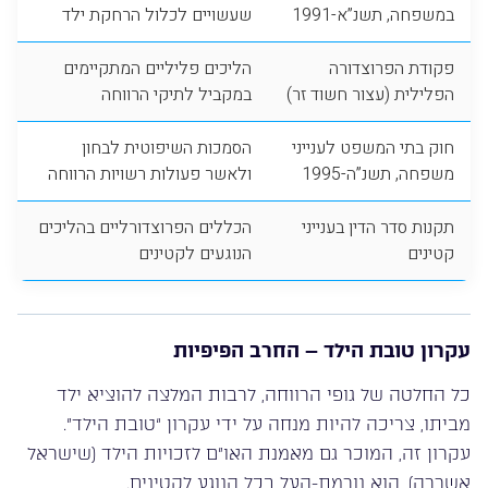
במשפחה, תשנ”א-1991
שעשויים לכלול הרחקת ילד
פקודת הפרוצדורה
הליכים פליליים המתקיימים
הפלילית (עצור חשוד זר)
במקביל לתיקי הרווחה
חוק בתי המשפט לענייני
הסמכות השיפוטית לבחון
משפחה, תשנ”ה-1995
ולאשר פעולות רשויות הרווחה
תקנות סדר הדין בענייני
הכללים הפרוצדורליים בהליכים
קטינים
הנוגעים לקטינים
עקרון טובת הילד – החרב הפיפיות
כל החלטה של גופי הרווחה, לרבות המלצה להוציא ילד
מביתו, צריכה להיות מנחה על ידי עקרון “טובת הילד”.
עקרון זה, המוכר גם מאמנת האו”ם לזכויות הילד (שישראל
אשררה), הוא נורמת-העל בכל הנוגע לקטינים.