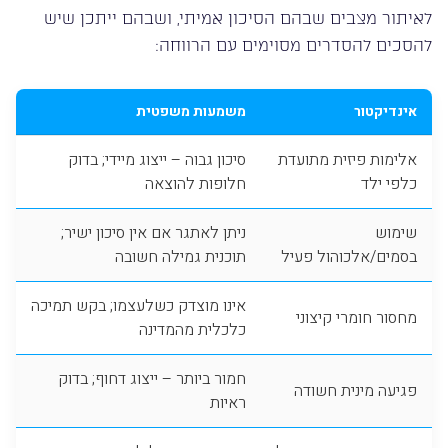
לאיתור מצבים שבהם הסיכון אמיתי, ושבהם ייתכן שיש
להסכים להסדרים מסוימים עם הרווחה:
אינדיקטור
משמעות משפטית
אלימות פיזית מתועדת
סיכון גבוה – ייצוג מיידי; בדוק
כלפי ילד
חלופות להוצאה
שימוש
ניתן לאתגר אם אין סיכון ישיר;
בסמים/אלכוהול פעיל
תוכנית גמילה חשובה
אינו מוצדק כשלעצמו; בקש תמיכה
מחסור חומרי קיצוני
כלכלית מהמדינה
חמור ביותר – ייצוג דחוף; בדוק
פגיעה מינית חשודה
ראיות