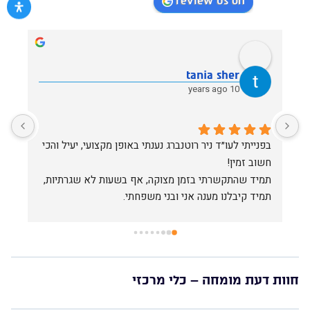
review us on
tania sher
10 years ago
בפנייתי לעו״ד ניר רוטנברג נענתי באופן מקצועי, יעיל והכי 
אין משרד אחר שיכל לייצג אותי בצורה הטובה ביותר כמו 
חשוב זמין!
תמיד שהתקשרתי בזמן מצוקה, אף בשעות לא שגרתיות, 
תמיד קיבלנו מענה אני ובני משפחתי.
עו״ד ניר רוטנברג רהוט, מסביר פנים, ידען ומקצועי באופן 
יוצא מן הכלל!
בשמי ובשם משפחתי אנו מודים לך. בזכותך אנו בטוחים 
שנצליח לשקם את חיינו.
חוות דעת מומחה – כלי מרכזי