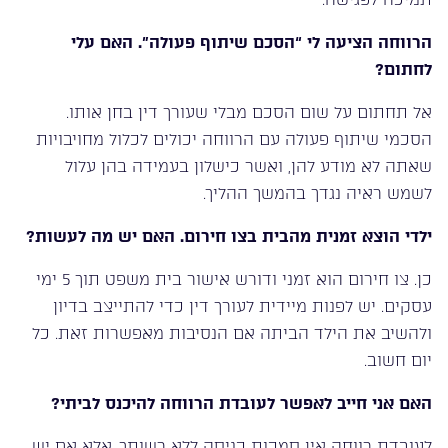
הרווחה הציעה לי “הסכם שיתוף פעולה”. האם עלי
לחתום?
אל תחתום על שום הסכם מבלי שעורך דין בחן אותו.
הסכמי שיתוף פעולה עם הרווחה יכולים לכלול מחויבויות
שאתה לא מודע להן, ואשר כישלון בעמידה בהן עלול
לשמש ראיה נגדך בהמשך ההליך.
ילדי הוצא זמנית מהבית בצו חירום. האם יש מה לעשות?
כן. צו חירום הוא זמני ודורש אישור בית משפט תוך 5 ימי
עסקים. יש לפנות מיידית לעורך דין כדי להתייצב בדיון
ולהשיב את הילד הביתה אם הנסיבות מאפשרות זאת. כל
יום חשוב.
האם אני חייב לאפשר לעובדת הרווחה להיכנס לביתי?
לעובדת רווחה אין סמכות כניסה ללא רשותך, אלא אם יש