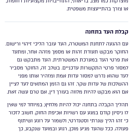
מוצדקות כמו מצב בריאותי, התחייבויות מקצועיות דחופות,
או צורך בהתייעצות משפטית.
קבלת העד בתחנה
עם ההגעה לתחנת המשטרה, העד עובר הליכי זיהוי ורישום.
החוקר מבקש תעודת זהות או מסמך מזהה אחר, ומתעד
את פרטי העד במערכת המשטרתית. העד מתבקש גם
למסור פרטי התקשרות עדכניים. בשלב זה, החוקר מסביר
לעד שהוא נדרש למסור עדות אמת ומזהיר אותו מפני
ההשלכות של עדות שקר. זהו גם הזמן המתאים לעד לציין
אם הוא מבקש להיות מלווה בעורך דין, אם טרם עשה זאת.
תהליך הקבלה בתחנה יכול להיות מלחיץ, במיוחד למי שאין
לו ניסיון קודם במגע עם רשויות אכיפת החוק. חשוב לזכור
כי זהו הליך שגרתי וסטנדרטי, ולשמור על רוגע ושיתוף
פעולה. ככל שהעד מגיע מוכן, רגוע ובמועד שנקבע, כך