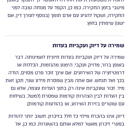
מיטבי בזמן החקירה. כמו כן, הקפד על מנוחה טובה לפני
החקירה, ושקול להגיע עם אדם תומך (בנוסף לעורך דין, אם
ישנו) שימתין בחוץ.
שמירה על דיוק ועקביות בעדות
שמירה על דיוק ועקביות בעדות חיונית לאמינותה. דבר
באופן ברור, מדויק ועקבי. הימנע מהגזמות, הכללות או
דרמטיזציה של האירועים. אם אינך זוכר פרט מסוים, הודה
בכך ואל תנחש. אם אתה מבין שמסרת מידע שגוי, תקן זאת
מיד. זכור שעקביות אינה רק בתוך העדות עצמה, אלא גם
בין העדות לבין הצהרות קודמות שמסרת (למשל, בשיחות
עם שוטרים בזירת האירוע, או בהודעות קודמות).
דיוק אינו בהכרח מילוי כל חלל בזיכרון. חשוב יותר להודות
בפערי זיכרון מאשר למלא אותם בהשערות. כמו כן, אל