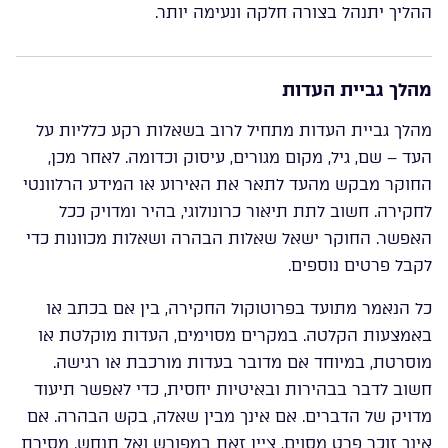
ההליך יתנהל בצורה חלקה ונעימה יותר.
מהלך גביית העדות
מהלך גביית העדות מתחיל לרוב בשאלות רקע כלליות על
העד – שם, גיל, מקום מגורים, עיסוק וכדומה. לאחר מכן,
החוקר מבקש מהעד לתאר את האירוע או המידע הרלוונטי
לחקירה. חשוב לתת תיאור כרונולוגי, בהיר ומדויק ככל
האפשר. החוקר ישאל שאלות הבהרה ושאלות מכוונות כדי
לקבל פרטים נוספים.
כל הנאמר מתועד בפרוטוקול החקירה, בין אם בכתב או
באמצעות הקלטה. במקרים מסוימים, העדות מוקלטת או
מוסרטת, במיוחד אם מדובר בעדות מורכבת או רגישה.
חשוב לדבר בבהירות ובאיטיות יחסית, כדי לאפשר תיעוד
מדויק של הדברים. אם אינך מבין שאלה, בקש הבהרה. אם
אינך זוכר פרט מסוים, ציין זאת במפורש ואל תנחש. מסירת