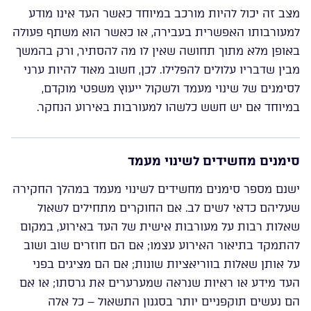
מצב זה יכול להיות מורכב במיוחד כאשר העד אינו מודע
למעורבותו האפשרית בעבירה, או כאשר הוא משתף פעולה
באופן מלא מתוך תחושה שאין לו מה להסתיר, ורק בהמשך
מבין שדבריו עלולים להפלילו. לכן, חשוב מאוד להיות ערני
לסימנים של שינוי מעמד ולשקול ייעוץ משפטי מוקדם,
במיוחד אם יש חשש כלשהו למעורבות באירוע הנחקר.
סימנים מחשידים לשינוי מעמד
ישנם מספר סימנים מחשידים לשינוי מעמד במהלך החקירה
שעליהם כדאי לשים לב. אם החוקרים מתחילים לשאול
שאלות רבות על מעורבות אישית של העד באירוע, במקום
להתמקד בתיאור האירוע עצמו; אם הם חוזרים שוב ושוב
על אותן שאלות בווריאציות שונות; אם הם מציגים בפני
העד מידע או ראיות שנראה שמערערים את גרסתו; או אם
הם נעשים תוקפניים יותר בסגנון התשאול – כל אלה