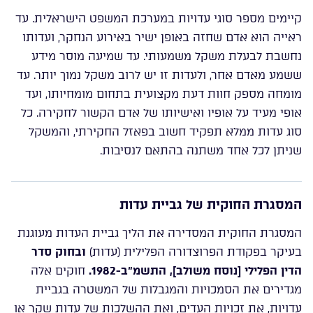
קיימים מספר סוגי עדויות במערכת המשפט הישראלית. עד
ראייה הוא אדם שחזה באופן ישיר באירוע הנחקר, ועדותו
נחשבת לבעלת משקל משמעותי. עד שמיעה מוסר מידע
ששמע מאדם אחר, ולעדות זו יש לרוב משקל נמוך יותר. עד
מומחה מספק חוות דעת מקצועית בתחום מומחיותו, ועד
אופי מעיד על אופיו ואישיותו של אדם הקשור לחקירה. כל
סוג עדות ממלא תפקיד חשוב בפאזל החקירתי, והמשקל
שניתן לכל אחד משתנה בהתאם לנסיבות.
המסגרת החוקית של גביית עדות
המסגרת החוקית המסדירה את הליך גביית העדות מעוגנת
בעיקר בפקודת הפרוצדורה הפלילית (עדות)
ובחוק סדר
הדין הפלילי [נוסח משולב], התשמ”ב-1982.
חוקים אלה
מגדירים את הסמכויות והמגבלות של המשטרה בגביית
עדויות, את זכויות העדים, ואת ההשלכות של עדות שקר או