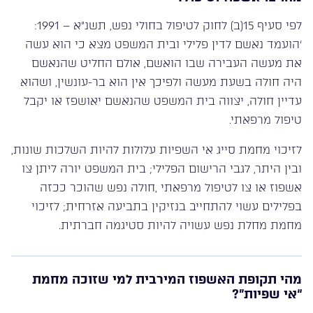
לפי סעיף 15(ב) לחוק לטיפול בחולי נפש, תשנ”א – 1991:
‘הועמד נאשם לדין פלילי ובית המשפט מצא כי הוא עשה
את מעשה העבירה שבו הואשם, אולם החליט שהנאשם
היה חולה בשעת מעשה ולפיכך אין הוא בר-עונשין, ושהוא
עדיין חולה, יצווה בית המשפט שהנאשם יאושפז או יקבל
טיפול מרפאתי.
לזיכוי מחמת סייג אי השפיות עלולות להיות השלכות שונות,
ובין היתר, לגבי הרישום הפלילי; בית המשפט יורה ליתן צו
אשפוז או צו לטיפול מרפאתי ,חולה נפש שהוכר ככזה
בפלילים עשוי להתחייב בנזיקין בתביעה אזרחית; לזיכוי
מחמת מחלת נפש עשויה להיות סטיגמה חברתית.
מהי תקופת האשפוז המירבית למי שזוכה מחמת
“אי שפיות”?