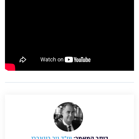
כותב המאמר:
עו”ד ניר רוטנברג