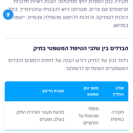
חקירה כגון הפעלת לחץ פסיכולוגי, הצגת ראיות חלקיות
ועימותים עם עדים. מטרתנו היא להבטיח שזכויותייך, כולל
הזכות לשתיקה והזכות להימנע מהפללה עצמית, יישמרו
במלואן.
הבדלים בין שלבי הטיפול המשפטי בתיק
ניהול נכון של התיק דורש הבנה של לוחות הזמנים והכלים
המשפטיים העומדים לרשותנו:
שלב
משך זמן
מטרת הייצוג
ההליך
ממוצע
מספר
חקירה
מניעת מעצר וסגירת התיק
שבועות עד
בסיסית
בשלב מוקדם
חודשיים