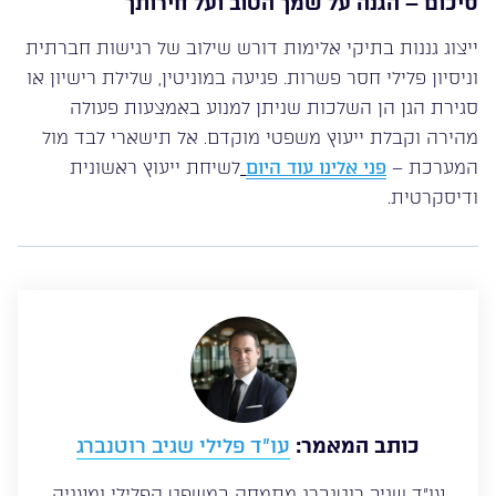
סיכום – הגנה על שמך הטוב ועל חירותך
ייצוג גננות בתיקי אלימות דורש שילוב של רגישות חברתית
וניסיון פלילי חסר פשרות. פגיעה במוניטין, שלילת רישיון או
סגירת הגן הן השלכות שניתן למנוע באמצעות פעולה
מהירה וקבלת ייעוץ משפטי מוקדם. אל תישארי לבד מול
המערכת –
פני אלינו עוד היום
לשיחת ייעוץ ראשונית
ודיסקרטית.
כותב המאמר:
עו”ד פלילי שגיב רוטנברג
עו”ד שגיב רוטנברג מתמחה במשפט הפלילי ומעניק