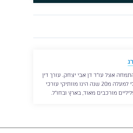
ג
 לשכת עורכי הדין משנת 1997, התמחה אצל עו”ד דן אבי יצחק. עורך דין
פלילי ניר רוטנברג עוסק במשפט פלילי למעלה מ20 שנה הינו מוותיקי עורכי
יליים מורכבים מאוד, בארץ ובחו”ל.