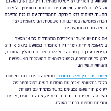
שפושעים חמורים לא יימלטו מאימת הדין. עם זאת, הוא גם
עלול לגרום לפגיעה משמעותית בחירותו ובמוניטין של אדם
החשוד, לעיתים ללא הצדקה. התמודדות עם צו כזה מחייבת
הכרה מעמיקה במורכבות המשפטית הבינלאומית, לצד
פעולה מהירה ומקצועית.
אם אתם או מישהו ממכריכם מתמודדים עם צו מעצר
בינלאומי, מיידית לעורך דין המתמחה במשפט בינלאומי היא
קריטית. עורך דין מנוסה יכול ללוות אתכם בתהליך המורכב,
להגן על זכויותיכם, ולפעול לצמצום ההשלכות המשפטיות
והאישיות של הצו.
משרד עורך דין פלילי רוטנברג
מתמחה שנים רבות במשפט
פלילי בינלאומי ומכיר את מוסדות האינטרפול והיורופול
לעומק תוך שאנו נמצאים בקשר מתמיד עם רשויות
האכיפה במדינות רבות ובהן גרמניה, איטליה, ספרד, צרפת
ומדינות נוספות ברחבי העולם.