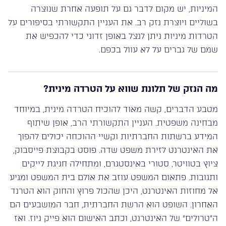
המיניות, יש מקום לדבר גם על תופעה אחרת שנוצרה
בשוליים ויוצרת נזק רב. את העניין התקשורתי בסיפורים על
הטרדות מיניות ניתן לנצל באופן זדוני כדי להכפיש את
שמם של גברים על לא עוול בכפם.
מה הנזק של תלונת שווא על הטרדה מינית?
מטבע הדברים, קשה מאוד להוכיח הטרדה מינית, במיוחד
מבחינה משפטית. העניין התקשורתי הרב, אופן שיתוף
המידע ברשתות החברתיות וקשיי ההוכחה יכולים להפוך
את האינטרנט לזירת משפט שדה. פוסט בקבוצת פייסבוק,
ציוץ בטוויטר, סטורי באינסטגרם, ומתחילה חגיגת לייקים
ותגובות. פתאום המשפט עוזב את אולם בית המשפט ומגיע
אל מחוזות האינטרנט, היכן שהכול פרוץ והחוק הוא הטרנד
האחרון. השופט הוא הרשת החברתית, חבר המושבעים הם
ה”טרולים” של האינטרנט, וכתב האישום הוא פייק ניוז. ואז