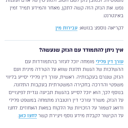
משפטיות. וכמובן נזק לשם הטוב ולמוניטין של אדם ועוגמת
נפש. את הנזק הזה קשה לתקן, מאחר והמידע תמיד זמין
באינטרנט.
לקריאה נוספצ בנושא:
עבירות מין
איך ניתן להתמודד עם הנזק שנעשה?
עורך דין פלילי
מומחה יוכל לעזור בהתמודדות עם
ההשלכות של הגשת תלונת שווא על הטרדה מינית ועם
הנזק שנגרם בעקבותיה. ראשית, עורך דין פלילי יסייע בליווי
משפטי והדרכה בחקירה המשטרתית בעקבות התלונה.
בנוסף לכך, הוא יוכל לסייע בהגשת תביעה נגדית לפיצויים
על הנזק. משרד עורכי דין רוטנברג מתמחה במשפט פלילי
ודואג לשמור על הזכויות של הלקוח במאת האחוזים. לחצו
על הקישור לקבלת מידע נוסף ויצירת קשר
לחצו כאן
.