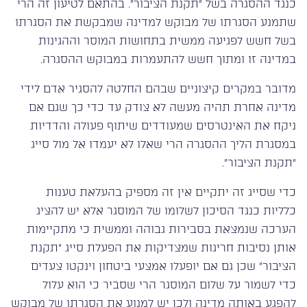
כנגד ההסגרה בשל “תקנת הציבור”. בהתאם לטיעון זה הרי
שתמנע הסגרתו של מבוקש למדינה שמבקשת את הסגרתו
בשל חשש לפגיעה ממשית בתחושות המוסר וההגינות
במדינה זו ומתוך חשש להתעמרות במבוקש ההסגרה.
מדובר במקרים קיצוניים שבהם החלטה להסגיר אדם לידי
מדינה אחרת תהיה מעשה לא צודק עד כדי כך שגם אם
ניקח את האינטרסים שמעודדים שיתוף פעולה והדדיות
במסגרת הליך ההסגרה הרי שאלו לא יעמדו אל מול סייג
“תקנת הציבור”.
כדי שסייג זה יתקיים אין זה מספיק בהעלאת טענות
כלליות כנגד הסיכון לשלומו של המוסגר אלא יש להציג
הערכה שנמצאת בסבירות גבוהה וממשית כי מתקיימות
אותן נסיבות חריגות שמצדיקות את הפעלת סייג “תקנת
הציבור” שכן גם אם יופעלו אמצעי ביטחון וינקטו צעדים
כדי לשמור על שלום המוסגר הרי שסביר כי הוא עלול
להפגע באותה מדינה ולכן יש למנוע את הסגרתו של מבוקש