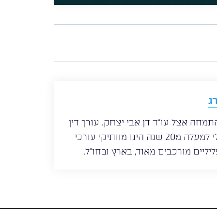
ג
 לשכת עורכי הדין משנת 1997, התמחה אצל עו”ד דן אבי יצחק. עורך דין
פלילי ניר רוטנברג עוסק במשפט פלילי למעלה מ20 שנה הינו מוותיקי עורכי
יליים מורכבים מאוד, בארץ ובחו”ל.