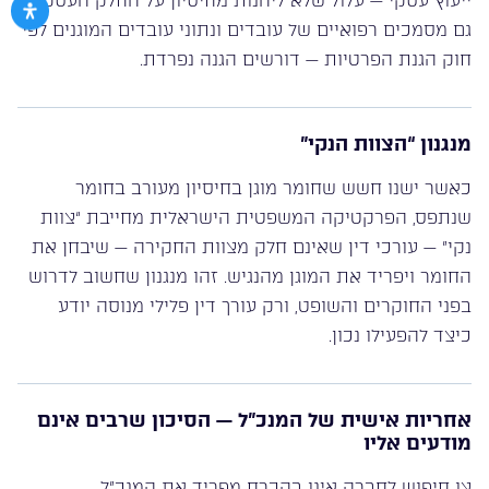
ייעוץ עסקי — עלול שלא ליהנות מחיסיון על החלק העסקי.
גם מסמכים רפואיים של עובדים ונתוני עובדים המוגנים לפי
חוק הגנת הפרטיות — דורשים הגנה נפרדת.
מנגנון “הצוות הנקי”
כאשר ישנו חשש שחומר מוגן בחיסיון מעורב בחומר
שנתפס, הפרקטיקה המשפטית הישראלית מחייבת “צוות
נקי” — עורכי דין שאינם חלק מצוות החקירה — שיבחן את
החומר ויפריד את המוגן מהנגיש. זהו מנגנון שחשוב לדרוש
בפני החוקרים והשופט, ורק עורך דין פלילי מנוסה יודע
כיצד להפעילו נכון.
אחריות אישית של המנכ”ל — הסיכון שרבים אינם
מודעים אליו
צו חיפוש לחברה אינו בהכרח מפריד את המנכ”ל