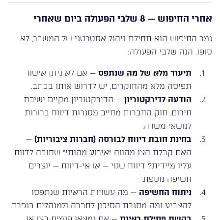
אחרי החיפוש — 8 שלבי הפעולה ביום שאחרי
גמר החיפוש הוא תחילת ניהול אסטרטגי של המשבר, לא
סופו. הנה שלבי הפעולה:
תיעוד מלא של מה שנתפס
— אם לא ניתן אישור
תפיסה מלא מהחוקרים, יש לדרוש אותו בכתב.
הודעה לדירקטוריון
— הדירקטוריון מקיים ישיבת
חירום. חוק החברות מחייב מסגרות דיווח ברורות
לנושאי משרה.
בחינת חובת דיווח לבורסה (חברות ציבוריות)
—
האם קבלת הצו מהווה “אירוע מהותי” שחובה לדווח
עליו מיידית? דיווח שגוי — או אי-דיווח — יוצרים
חשיפה נוספת.
ניתוח החשיפה
— מה עשויות הראיות שנתפסו
להצביע ומה מסגרת הסיכון לחברה ולמנהלים בנפרד.
בקשת פסילת ראיות
— אם נמצאו פגמים בצו או