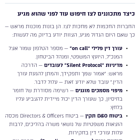
כיצד מתכוננים לצו חיפוש עוד לפני שהוא מגיע
החברות החכמות לא מחכות לצו. הן בונות מוכנות מראש —
כך שאם היום הגדול מגיע, הצוות יודע בדיוק מה לעשות:
עורך דין פלילי “on call”
— מספר הטלפון שמור אצל
המנכ”ל, היועץ המשפטי, ומנהל הביטחון.
מדיניות “Silent Protocol” לעובדים
— הדרכה
מראש: “אמור שמך ותפקידך, והמתן להגעת עורך
הדין.” עובד שלא יודע זאת — עלול לדבר.
מיפוי מסמכים מוגנים
— רשימה מסודרת של חומר
בחיסיון, כך שעורך הדין יכול מיידית להצביע עליו
בלחץ.
ביטוח D&O תקין
— ביטוח Directors & Officers מכסה
הוצאות משפטיות של נושאי משרה בהליכים, לרבות
עלות עורכי דין בחקירות.