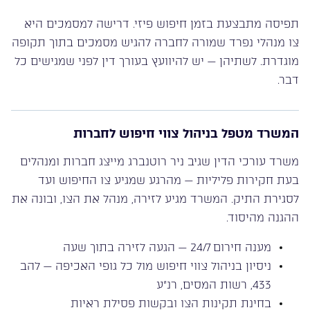
תפיסה מתבצעת בזמן חיפוש פיזי. דרישה למסמכים היא
צו מנהלי נפרד שמורה לחברה להגיש מסמכים בתוך תקופה
מוגדרת. לשתיהן — יש להיוועץ בעורך דין לפני שמגישים כל
דבר.
המשרד מטפל בניהול צווי חיפוש לחברות
משרד עורכי הדין שגיב ניר רוטנברג מייצג חברות ומנהלים
בעת חקירות פליליות — מהרגע שמגיע צו החיפוש ועד
לסגירת התיק. המשרד מגיע לזירה, מנהל את הצו, ובונה את
ההגנה מהיסוד.
מענה חירום 24/7 — הגעה לזירה בתוך שעה
ניסיון בניהול צווי חיפוש מול כל גופי האכיפה — להב
433, רשות המסים, רנ”ע
בחינת תקינות הצו ובקשות פסילת ראיות