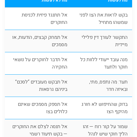
מה לעשות
מה לא לעשות
בקש לראות את הצו לפני
אל תתנגד פיזית לכניסת
שמשהו מתחיל
החוקרים
התקשר לעורך דין פלילי
אל תמחק קבצים, הודעות, או
מיידית
מסמכים
מנה עובד ייעודי ללוות כל
אל תדבר לחוקרים על נושאי
חוקר ולתעד
החקירה
תעד: מה נתפס, מתי,
אל תבקש מעובדים “לסכם”
ובאיזה חדר
ביניהם גרסאות
בדוק שהחיפוש לא חורג
אל תספק מסמכים שאינם
מהיקף הצו
כלולים בצו
שמור על קור רוח — זהו
אל תנסה לצלם את החוקרים
הליך חוקי שיש לנהל
— בקש תיעוד רשמי