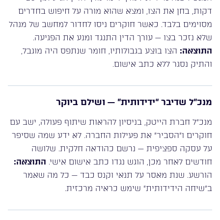
דקות, בחן את הצו, ומצא שהוא מורה על חיפוש בחדרים
מסוימים בלבד. כאשר חוקרים ניסו לחדור למחשב של מנהל
שלא נזכר בצו — עורך הדין התנגד ומנע את הפגיעה.
התוצאה:
הצו בוצע בגבולותיו, חומר שנתפס היה מוגבל,
והתיק נסגר ללא כתב אישום.
מנכ”ל שדיבר “ידידותית” — ושילם ביוקר
מנכ”ל חברת הייטק, בניסיון להראות שיתוף פעולה, ישב עם
חוקרים ו”הסביר” את פעילות החברה. לא ידע שמה שסיפר
על עסקה ספציפית — נרשם כהודאה חלקית. שלושה
חודשים לאחר מכן, הוגש נגדו כתב אישום אישי.
התוצאה:
הורשע. שנת מאסר על תנאי וקנס כבד — כל מה שאמר
ב”שיחה הידידותית” שימש כראיה מרכזית.