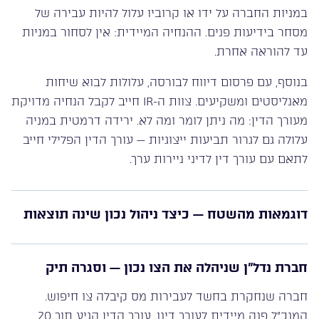
במניות החברה על ידו או קרוביו עלול להיות עבירה של
מסחר בידיעות פנים. ההנחיה המיידית: אין לסחור במניות
עד להוראה אחרת.
בנוסף, עם פרסום דיווח לבורסה, עלולות לבוא שיחות
מאנליסטים ומשקיעים. צוות ה-IR חייב לקבל הנחיה מדויקת
מעורך הדין: מה ניתן לומר ומה לא. ירידה דרמטית במניה
עלולה גם לגרור תביעות ייצוגיות — עורך הדין הפלילי חייב
לתאם עם עורך דין לדיני ניירות ערך.
דוגמאות מהשטח — כיצד ניהול נכון שינה תוצאות
חברת נדל”ן שניהלה את הצו נכון — וסגרה תיק
חברה שנחקרת בחשד לעבירות מס קיבלה צו חיפוש.
המנכ”ל פנה מיידית לעורך דינו. עורך הדין הגיע תוך 20