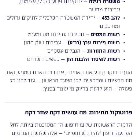
משטרה רגילה
— לחקירות פשע כלכלי, אלימות,
עבירות מחשב
להב 433
— יחידת המשטרה הכלכלית לתיקים גדולים
ומורכבים
רשות המסים
— חקירות עבירות מס ומע”מ
רשות ניירות ערך (רנ”ע)
— עבירות שוק ההון
רשות התחרות
— הגבלים עסקיים
רשות לאיסור הלבנת הון
— כספים חשודים
הגוף החוקר קובע את האווירה, את כוח האדם שמגיע, ואת
סוג הראיות שמחפשים. לכן הצעד הראשון — עוד לפני כל
פעולה — הוא לדעת בדיוק מי עומד בפניך.
פרוטוקול החירום: מה עושים דקה אחר דקה
הדקות הראשונות של צו חיפוש הן המסוכנות ביותר. לחץ,
הפתעה, ורצון “להיות שיתופיים” — אלה שלושת הגורמים