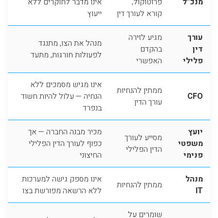
מנכ”ל
פרוטוקול,
אינו מדבר לחוקרים ללא
קורא לעורך דין
ייעוץ
עורך
מגיע לזירה
מנהל את הצו, מתנגד
דין
בהקדם
לפעולות חורגות, מתעד
פלילי
האפשרי
אינו מגיש מסמכים ללא
ממתין להנחיות
CFO
הנחיה — עלול להיות חשוד
עורך הדין
בנפרד
יועץ
מכיר מבנה החברה — אך
מסייע לעורך
משפטי
כפוף לעורך הדין הפלילי
הדין הפלילי
פנימי
החיצוני
מנהל
אינו מספק גישה למערכות
ממתין להנחיות
IT
ללא הרשאה מפורשת בצו
שומרים על