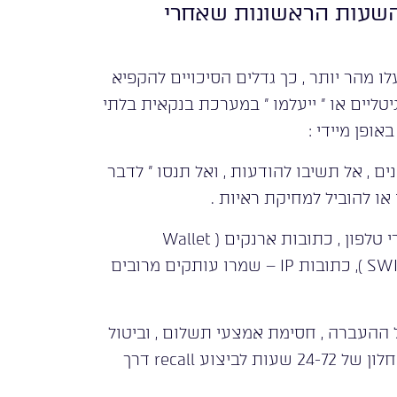
דים הראשונים – מה לעשות ב -24 השעות הראשונות שאחרי
ו מהר יותר , כך גדלים הסיכויים להקפיא
יטליים או ” ייעלמו ” במערכת בנקאית בלתי
ופן מיידי :
ם , אל תשיבו להודעות , ואל תנסו ” לדבר
או להוביל למחיקת ראיות .
2. תעדו הכל . צילומי מסך של שיחות , אימיילים , מספרי טלפון , כתובות ארנקים ( Wallet
addresses ), מספרי חשבון בנק , חשבונות סוויפט ( SWIFT ), כתובות IP – שמרו עותקים מרובים
ידית לבנק . בקשו הקפאת ביצוע ( Recall ) של ההעברה , חסימת אמצעי תשלום , וביטול
הוראות קבע . ככל שמדובר בהעברה בינלאומית – יש חלון של 24-72 שעות לביצוע recall דרך