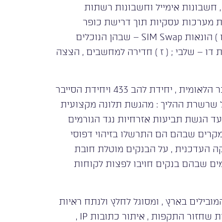
סחר , חשבונות אימייל וחשבונות רשתות
וכנות כופר ( Ransomware ) – הצפנת מערכות עסקיות תוך דרישת כופר
בקריפטו ; ( ה ) גניבת זהות וזיוף מסמכים דיגיטליים ; ( ו ) הונאות SIM Swap – שבהן הנוכלים
ו – שלבי ; ( ז ) חדירה למחשבים , הצצה
עבירות המחשב מטופלות בישראל על ידי יחידת הסייבר הלאומית , יחידת להב 433 ויחידת הסייבר
כל שרשרת ההליך : מהגשת תלונה מקצועית
 ועד הגשת תביעות אזרחיות נגד הגורמים
מקרים שבהם הם התרשלו בזיהוי דפוסי
ה העדכנית , על הבנקים מוטלת חובת
ימים שבהם בנקים חויבו לפצות לקוחות
מובילים בארץ , ומסוגל לחלץ ולנתח ראיות
דיגיטליות בצורה שתעמוד במבחן בית המשפט – לרבות שחזור התקפות , איתור כתובות IP ,