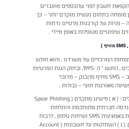
להקפאת חשבון לפני שהכספים מועברים
לעורך דין מומחה בתחום נעשית מוקדם יותר – כך
ה – פניות של קורבנות פרטיים נדחות
ם שיפוטיים מטופלות באופן מיידי .
חות המרכזיים של משרדנו , והוא חולש
כיום על מגוון רחב של עבירות הקבועות בחוק המחשבים , התשנ ” ה -1995, ובחוק הגנת הפרטיות
, התשמ ” א -1981. הונאות הסייבר אינן מסתכמות עוד ב – SMS מזויף מהבנק – מדובר
שיעה מאורגנת חוצי – גבולות .
בין הצורות הנפוצות של פשיעת סייבר שבהן אנו מטפלים : ( א ) פישינג מתקדם ( Spear Phishing
 הנדסה חברתית מתוחכמת והתחזות
לגורמים מהימנים ; ( ב ) Smishing ו – Vishing – הונאות באמצעות SMS ושיחות טלפון , לרבות
שימוש בבינה מלאכותית לזיוף קולות ( Voice Cloning ); ( ג ) השתלטות על חשבונות ( Account