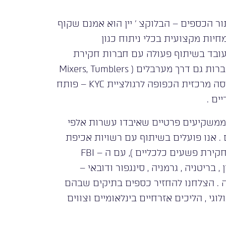
ור הכספים – הבלוקצ ‘ יין הוא אמנם שקוף
יות מקצועית בכלי ניתוח כגון
Chainalysis ו – Elliptic . משרדנו עובד בשיתוף פעולה עם חברות חקירת
בלוקצ ‘ יין מובילות בעולם , ומסוגל להתחקות אחר העברות גם דרך מערבלים ( Mixers, Tumblers
) ובורסות לא – מפוקחות . ברגע שכספים מגיעים לבורסה מרכזית הכפופה לרגולציית KYC – פותח
ים .
ל ממשקיעים פרטיים שאיבדו עשרות אלפי
 . אנו פועלים בשיתוף עם רשויות אכיפת
החוק בישראל ( להב 433, יאל ” כ – היחידה הארצית לחקירת פשעים כלכליים ), עם ה – FBI
 בקפריסין , בריטניה , גרמניה , סינגפור ודובאי –
ה . הצלחנו להחזיר כספים בתיקים שבהם
י , הליכים אזרחיים בינלאומיים וצווים