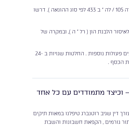
4. הגישו תלונה ליחידת הסייבר במשטרת ישראל ( יחידה 105 / לה ” ב 433 לפי סוג ההונאה ). דרשו
לאיסור הלבנת הון ( רל ” ה ), ובמקרה של
6. פנו לעורך דין המתמחה בהונאות לפני שאתם מבצעים פעולות נוספות . החלטות שגויות ב -24
 הכסף .
– וכיצד מתמודדים עם כל אחד
 דין שגיב רוטנברג טיפלנו במאות תיקים
יתור גורמים , הקפאת חשבונות והשבת