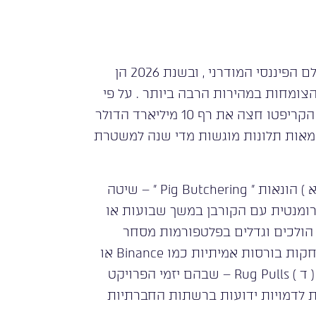
הונאות הקריפטו הן מהמורכבות והכואבות ביותר בעולם הפיננסי המודרני , ובשנת 2026 הן
ומחות במהירות הרבה ביותר . על פי
דוחות Chainalysis ו – FBI IC3 , היקף הגניבות בתחום הקריפטו חצה את רף 10 מיליארד הדולר
 מאות תלונות מוגשות מדי שנה למשטרת
הצורות הנפוצות ביותר של הונאות קריפטו כוללות : ( א ) הונאות ” Pig Butchering ” – שיטה
רומנטית עם הקורבן במשך שבועות או
הולכים וגדלים בפלטפורמות מסחר
מזויפות ; ( ב ) פלטפורמות מסחר וארנקים מזויפים המחקות בורסות אמיתיות כמו Binance או
Coinbase ; ( ג ) הונאות ICO ופרויקטי DeFi פיקטיביים ; ( ד ) Rug Pulls – שבהם יזמי הפרויקט
ות לדמויות ידועות ברשתות החברתיות