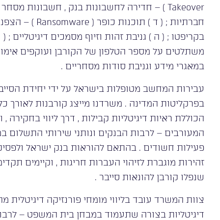
Takeover ) – חדירה לחשבונות בנק , חשבונות מ
חברתיות ; ( ד ) ת
משתלטים על מספר הטלפון של הקורבן ועוקפים אימות ד
במאגרי מידע וגניבת סודות מסחריים .
בפרקליטות המדינה . משרדנו מייצג קורבנות לאורך 
הכוללת ראיות דיגיטליות קבילות , דרך ליווי בחקירה ,
המעורבים – לרבות הבנקים ונותני שירותי התשלום ב
פעילות חשודים . בהתאם להוראות בנק ישראל ולפסיק
זהירות מוגברת לזיהוי העברות חריגות , וקיימים תקד
שנפלו קורבן להונאות סייבר .
צוות המשרד עובד בליווי מומחי פורנזיקה דיגיטלית מה