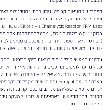
המבטיחות הכפלת השקעה .
הייחוד של הונאות קריפטו טמון בקושי הטכנולוגי לאית
ופומבי , אך התחקות אחר תנועות הכספים דורשת מומח
 Reactor, TRM Labs
לנו פתח משפטי להגשת צווי חשיפה וצווי הקפאה מיידי
ניסיוננו המעשי כולל טיפול במאות תיקי קריפטו , הח
שקלים ועד לתיקים מורכבים בהיקף של מיליוני דולרים
בארה ” ב , עם Europol ועם רשויות מקבילות
יעדים מרכזיים שאליהם מנותבים כספי קורבנות הונא
הקורבן כבר התייאש , באמצעות שילוב של מעקב טכנולוג
זמניים נגד בורסות .