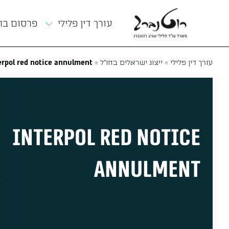
תפריט
עורך דין פלילי
פרסום ב
»
»
erpol red notice annulment
ייצוג ישראלים בחו"ל
עורך דין פלילי
Interpol red notice
annulment