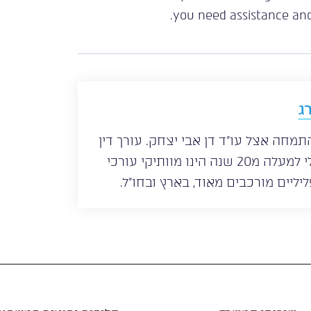
you need assistance and
ג
 לשכת עורכי הדין משנת 1997, התמחה אצל עו”ד דן אבי יצחק. עורך דין
פלילי ניר רוטנברג עוסק במשפט פלילי למעלה מ20 שנה הינו מוותיקי עורכי
ליליים מורכבים מאוד, בארץ ובחו”ל