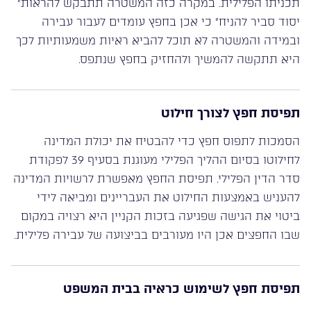
תכניתו הפלילית. במקרה כזה המשטרה תתבקש להראות״
יסוד סביר להניח״ כי אכן בחפץ עומדים לעבור עבירה
ובמידה והמשטרה לא תוכל להביא ראיות משמעותיות לכך
היא תתקשה להמשיך ולהחזיק בחפץ שנתפס.
תפיסת חפץ לצורך חילוט
הסמכות לתפוס חפץ כדי להבטיח את יכולת המדינה
לחילוטו בסיום ההליך הפלילי מעוגנת בסעיף 39 לפקודת
סדר הדין הפלילי. תפיסת החפץ מאפשרת לרשויות המדינה
להעניש באמצעות החילוט את העבריינים ומביאה לידי
ביטוי את הגישה שפגיעה בזכות הקניין היא רצויה במקום
שבו החפצים אכן היו מעורבים בביצועה של עבירה פלילית.
תפיסת חפץ לשימוש כראיה בבית המשפט