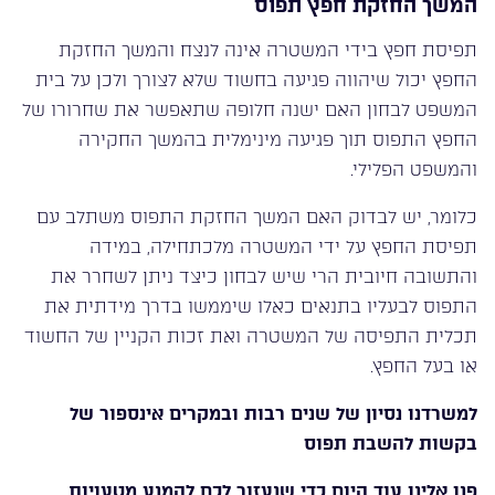
המשך החזקת חפץ תפוס
תפיסת חפץ בידי המשטרה אינה לנצח והמשך החזקת
החפץ יכול שיהווה פגיעה בחשוד שלא לצורך ולכן על בית
המשפט לבחון האם ישנה חלופה שתאפשר את שחרורו של
החפץ התפוס תוך פגיעה מינימלית בהמשך החקירה
והמשפט הפלילי.
כלומר, יש לבדוק האם המשך החזקת התפוס משתלב עם
תפיסת החפץ על ידי המשטרה מלכתחילה, במידה
והתשובה חיובית הרי שיש לבחון כיצד ניתן לשחרר את
התפוס לבעליו בתנאים כאלו שיממשו בדרך מידתית את
תכלית התפיסה של המשטרה ואת זכות הקניין של החשוד
או בעל החפץ.
למשרדנו נסיון של שנים רבות ובמקרים אינספור של
בקשות להשבת תפוס
פנו אלינו עוד היום כדי שנעזור לכם להמנע מטעויות