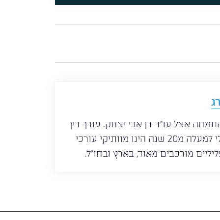
ג
 לשכת עורכי הדין משנת 1997, התמחה אצל עו”ד דן אבי יצחק. עורך דין
פלילי ניר רוטנברג עוסק במשפט פלילי למעלה מ20 שנה הינו מוותיקי עורכי
יליים מורכבים מאוד, בארץ ובחו”ל.