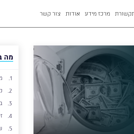
תקשורת
מרכז מידע
אודות
צור קשר
מה ב
מ
1.
ק
2.
ב
3.
זי
4.
ש
5.