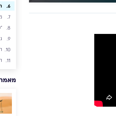
ר
6.
מ
7.
"כ
8.
ג
9.
ה
10.
ת
11.
מאמרי